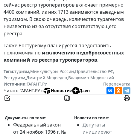
сейчас реестр туроператоров включает примерно
4400 компаний, из них 1713 занимаются выездным
туризмом. В свою очередь, количество турагентов
неизвестно из-за отсутствия соответствующего
реестра.
Также Ростуризму планируется предоставить
полномочия по
исключению недобросовестных
компаний из реестра туроператоров
.
Теги:
туризм
,
Минкультуры России
,
Правительство РФ
,
Ростуризм
,
Дмитрий Медведев
,
Владимир Мединский
Источник:
ГАРАНТ.РУ
Перепечатка
Читать ГАРАНТ.РУ в
Новости
и
Дзен
Документы по теме:
Новости по теме:
Федеральный закон
Депутаты
от 24 ноября 1996 г. №
инициируют