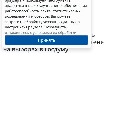
браузера и используем инструменты
аналитики в целях улучшения и обеспечения
работоспособности сайта, статистических
исследований и обзоров. Вы можете
запретить обработку указанных данных в
настройках браузера. Пожалуйста,
ознакомьтесь с условиями их обработки
.
В РФ определили очередность
Принять
размещения партий в бюллетене
на выборах в Госдуму
5 августа 2026 18:35
Общество