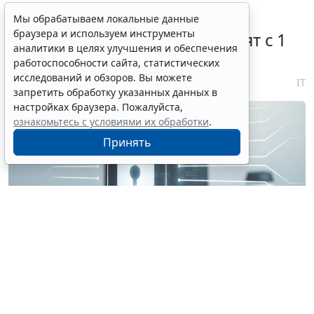
Правовую охрану цифровых
Мы обрабатываем локальные данные
браузера и используем инструменты
технологий в России расширят с 1
аналитики в целях улучшения и обеспечения
января 2027 года
работоспособности сайта, статистических
исследований и обзоров. Вы можете
7 августа 2026 18:04
IT
запретить обработку указанных данных в
настройках браузера. Пожалуйста,
ознакомьтесь с условиями их обработки
.
Принять
© perfectpixelshunter / Фотобанк 123RF.com
В качестве изобретения будет охраняться в т. ч.