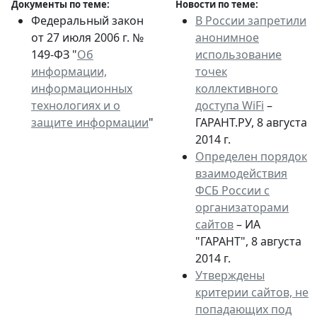
Документы по теме:
Новости по теме:
Федеральный закон
В России запретили
от 27 июля 2006 г. №
анонимное
149-ФЗ "
Об
использование
информации,
точек
информационных
коллективного
технологиях и о
доступа WiFi
–
защите информации
"
ГАРАНТ.РУ, 8 августа
2014 г.
Определен порядок
взаимодействия
ФСБ России с
организаторами
сайтов
– ИА
"ГАРАНТ", 8 августа
2014 г.
Утверждены
критерии сайтов, не
попадающих под