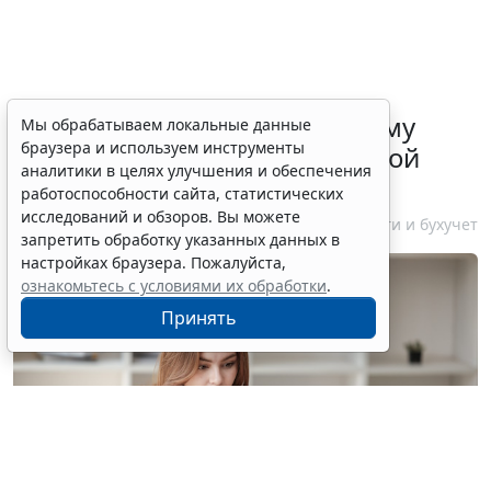
ФНС России рассказала малому
Мы обрабатываем локальные данные
браузера и используем инструменты
бизнесу о порядке упрощенной
аналитики в целях улучшения и обеспечения
ликвидации компании
работоспособности сайта, статистических
исследований и обзоров. Вы можете
7 августа 2026 18:16
Налоги и бухучет
запретить обработку указанных данных в
настройках браузера. Пожалуйста,
ознакомьтесь с условиями их обработки
.
Принять