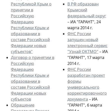
Республикой Крым о
В РФ образован
принятии в
Крымский
Российскую
федеральный округ
Федерацию
– ИА "ГАРАНТ", 24
Республики Крым и
марта 2014 г.
образовании в
ФНС России
составе Российской
запущен новый
Федерации новых
электронный сервис
субъектов"
"Узнай ОКТМО"
– ИА
Договор о принятии в
"ГАРАНТ", 17 марта
Российскую
2014 г.
Федерацию
ФНС России
Республики Крым и
разработан проект
образовании в
формы
составе Российской
универсального
Федерации новых
корректировочного
субъектов
документа
– ИА
Обращение
"ГАРАНТ", 6 марта