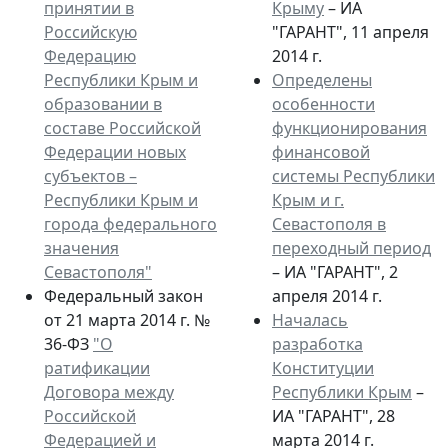
принятии в
Крыму
– ИА
Российскую
"ГАРАНТ", 11 апреля
Федерацию
2014 г.
Республики Крым и
Определены
образовании в
особенности
составе Российской
функционирования
Федерации новых
финансовой
субъектов –
системы Республики
Республики Крым и
Крым и г.
города федерального
Севастополя в
значения
переходный период
Севастополя"
– ИА "ГАРАНТ", 2
Федеральный закон
апреля 2014 г.
от 21 марта 2014 г. №
Началась
36-ФЗ
"О
разработка
ратификации
Конституции
Договора между
Республики Крым
–
Российской
ИА "ГАРАНТ", 28
Федерацией и
марта 2014 г.