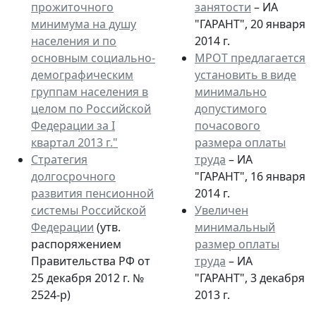
прожиточного
занятости
– ИА
минимума на душу
"ГАРАНТ", 20 января
населения и по
2014 г.
основным социально-
МРОТ предлагается
демографическим
установить в виде
группам населения в
минимально
целом по Российской
допустимого
Федерации за I
почасового
квартал 2013 г."
размера оплаты
Стратегия
труда
– ИА
долгосрочного
"ГАРАНТ", 16 января
развития пенсионной
2014 г.
системы Российской
Увеличен
Федерации
(утв.
минимальный
распоряжением
размер оплаты
Правительства РФ от
труда
– ИА
25 декабря 2012 г. №
"ГАРАНТ", 3 декабря
2524-р)
2013 г.