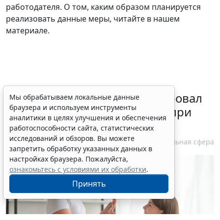
работодателя. О том, каким образом планируется
реализовать данные меры, читайте в нашем
материале.
Минздрав России актуализировал
Мы обрабатываем локальные данные
браузера и используем инструменты
стандарт медпомощи детям при
аналитики в целях улучшения и обеспечения
болезни Гоше
работоспособности сайта, статистических
исследований и обзоров. Вы можете
7 августа 2026 15:34
Социальная сфера
запретить обработку указанных данных в
настройках браузера. Пожалуйста,
ознакомьтесь с условиями их обработки
.
Принять