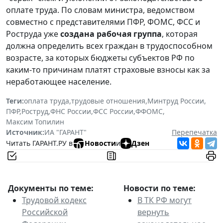
оплате труда. По словам министра, ведомством
совместно с представителями ПФР, ФОМС, ФСС и
Роструда уже
создана рабочая группа
, которая
должна определить всех граждан в трудоспособном
возрасте, за которых бюджеты субъектов РФ по
каким-то причинам платят страховые взносы как за
неработающее население.
Теги:
оплата труда
,
трудовые отношения
,
Минтруд России
,
ПФР
,
Роструд
,
ФНС России
,
ФСС России
,
ФФОМС
,
Максим Топилин
Источник:
ИА "ГАРАНТ"
Перепечатка
Читать ГАРАНТ.РУ в
Новости
и
Дзен
Документы по теме:
Новости по теме:
Трудовой кодекс
В ТК РФ могут
Российской
вернуть