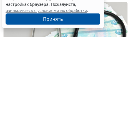
настройках браузера. Пожалуйста,
ознакомьтесь с условиями их обработки
.
Принять
© alekseystr / Фотобанк 123RF.com
СФР разъяснил порядок оплаты пособия по
временной нетрудоспособности при прекращении
трудовой деятельности. Выплаты производятся при
открытии больничного, если заболевание или
травма наступили в течение 30 календарных дней со
дня увольнения (
п. 2 ст. 5
Федерального закона от 29
декабря 2006 г. № 255-ФЗ "
Об обязательном