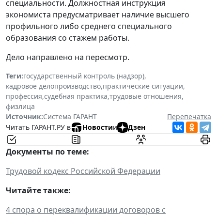
специальности. Должностная инструкция
экономиста предусматривает наличие высшего
профильного либо среднего специального
образования со стажем работы.
Дело направлено на пересмотр.
Теги:
государственный контроль (надзор)
,
кадровое делопроизводство
,
практические ситуации
,
профессия
,
судебная практика
,
трудовые отношения
,
физлица
Источник:
Система ГАРАНТ
Перепечатка
Читать ГАРАНТ.РУ в
Новости
и
Дзен
Документы по теме:
Трудовой кодекс Российской Федерации
Читайте также:
4 спора о переквалификации договоров с