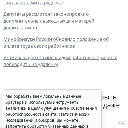
самозанятыми в трудовые
Депутаты рассмотрят законопроект о
дополнительных выходных для матерей
дошкольников
Минобрнауки России обновило положение об
оплате труда своих работников
Ухаживающего за инвалидом работника придется
переводить на удаленку
Больничный лист можно открыть
Мы обрабатываем локальные данные
браузера и используем инструменты
при заболевании или травме даже
аналитики в целях улучшения и обеспечения
после увольнения
работоспособности сайта, статистических
исследований и обзоров. Вы можете
10 августа 2026 18:35
Труд
запретить обработку указанных данных в