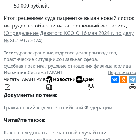
50 000 рублей.
Итог: решением суда пациентке выдан новый листок
нетрудоспособности на запрошенный ею период
(
Определение Девятого КСОЮ 16 мая 2024 г. по делу
№ 8Г-1697/2024
).
Теги:
здравоохранение
,
кадровое делопроизводство
,
практические ситуации
,
социальная сфера
,
судебная практика
,
трудовые отношения
,
физлица
,
юрлица
Источник:
Система ГАРАНТ
Перепечатка
Читать ГАРАНТ.РУ в
Новости
и
Дзен
Документы по теме:
Гражданский кодекс Российской Федерации
Читайте также:
Как расследовать несчастный случай при
численности работников менее 3 человек?