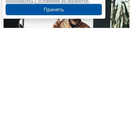
ознакомьтесь с условиями их обработки
.
Принять
© milkos / Фотобанк 123RF.com
В СМИ прошла волна публикаций о том, что с 1
февраля 2027 года работодателям якобы придется
работать по новым правилам: сотрудников нельзя
будет "принуждать к работе", а руководителей
обяжут регулярно давать обратную связь. Однако
ГОСТ Р ИСО 45003-2026
(далее – ГОСТ), на который
ссылались в этих публикациях, таких обязательных
требований не вводит (
ГОСТ Р ИСО 45003-2026
):