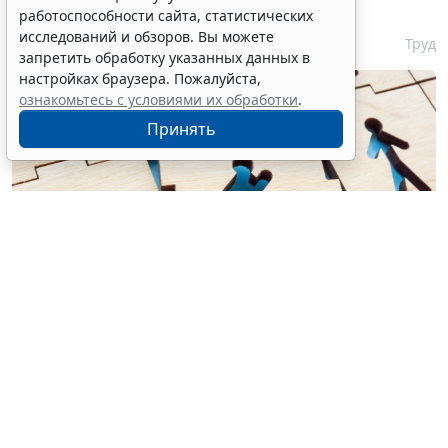
одиноких родителей
работоспособности сайта, статистических
исследований и обзоров. Вы можете
7 августа 2026 10:54
Труд
запретить обработку указанных данных в
настройках браузера. Пожалуйста,
ознакомьтесь с условиями их обработки
.
Принять
© designer491 / Фотобанк 123RF.com
СФР перечислил категории граждан, при найме
которых бизнес вправе претендовать на такую
государственную поддержку. В частности, согласно
Приказу Фонда пенсионного и социального