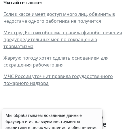
Читайте также:
Если к кассе имеет доступ много лиц, обвинить в
недостаче одного работника не получится
Минтруд России обновил правила финобеспечения
предупредительных мер по сокращению
травматизма
Жаркую погоду хотят сделать основанием для
сокращения рабочего дня
МЧС России уточнит правила государственного
пожарного надзора
Работодатели могут получить
Мы обрабатываем локальные данные
браузера и используем инструменты
субсидии при трудоустройстве
аналитики в целях улучшения и обеспечения