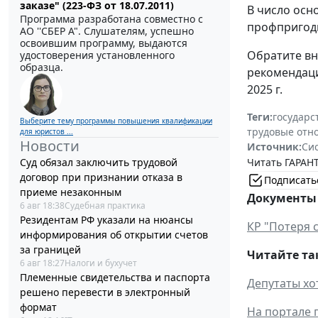
заказе" (223-ФЗ от 18.07.2011)
В число осн
Программа разработана совместно с
профпригодн
АО ''СБЕР А". Слушателям, успешно
освоившим программу, выдаются
Обратите вн
удостоверения установленного
образца.
рекомендаци
2025 г.
Теги:
государс
Выберите тему программы повышения квалификации
трудовые отн
для юристов ...
Новости
Источник:
Си
Суд обязал заключить трудовой
Читать ГАРАНТ
договор при признании отказа в
Подписать
приеме незаконным
Документы 
6 авг 18:38
Судебная практика
Резидентам РФ указали на нюансы
КР "Потеря 
информирования об открытии счетов
за границей
Читайте та
6 авг 18:27
Налоги и бухучет
Племенные свидетельства и паспорта
Депутаты хо
решено перевести в электронный
формат
На портале 