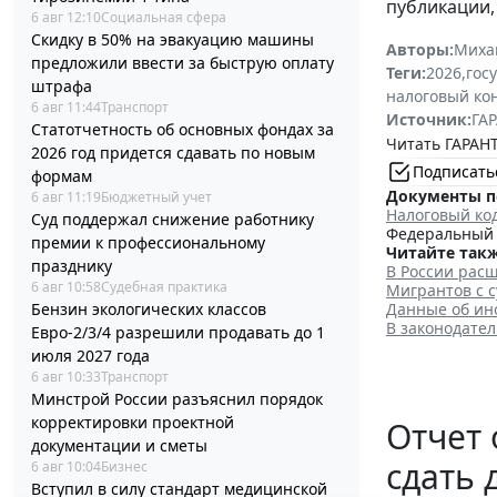
публикации,
6 авг 12:10
Социальная сфера
Скидку в 50% на эвакуацию машины
Авторы:
Миха
предложили ввести за быструю оплату
Теги:
2026
,
гос
штрафа
налоговый ко
6 авг 11:44
Транспорт
Источник:
ГАР
Статотчетность об основных фондах за
Читать ГАРАНТ
2026 год придется сдавать по новым
Подписать
формам
Документы п
6 авг 11:19
Бюджетный учет
Налоговый ко
Суд поддержал снижение работнику
Федеральный з
премии к профессиональному
Читайте такж
празднику
В России рас
6 авг 10:58
Судебная практика
Мигрантов с 
Бензин экологических классов
Данные об ин
В законодате
Евро-2/3/4 разрешили продавать до 1
июля 2027 года
6 авг 10:33
Транспорт
Минстрой России разъяснил порядок
корректировки проектной
Отчет 
документации и сметы
сдать 
6 авг 10:04
Бизнес
Вступил в силу стандарт медицинской