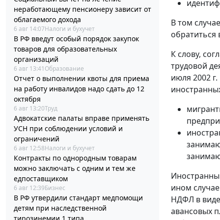
идентиф
неработающему пенсионеру зависит от
облагаемого дохода
В том случа
6 авг 14:07
Налоги и бухучет
обратиться 
В РФ введут особый порядок закупок
товаров для образовательных
К слову, сог
организаций
трудовой де
6 авг 13:41
Образование
июля 2002 г.
Отчет о выполнении квоты для приема
на работу инвалидов надо сдать до 12
иностранных
октября
мигрант
6 авг 13:20
Труд
Адвокатские палаты вправе применять
предпри
УСН при соблюдении условий и
иностра
ограничений
занимаю
6 авг 12:58
Налоги и бухучет
занимаю
Контракты по однородным товарам
можно заключать с одним и тем же
Иностранный
едпоставщиком
ином случае
6 авг 12:39
Бизнес
В РФ утвердили стандарт медпомощи
НДФЛ в виде
детям при наследственной
авансовых п
тирозинемии 1 типа