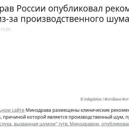
рав России опубликовал реко
из-за производственного шум
 11:01
© indigolotos / Фотобанк Ф
ьном сайте
Минздрава размещены клинические рекомен
а, причиной которой является производственный шум,
слуха, вызванная шумом" (утв. Минздравом, опубликовано