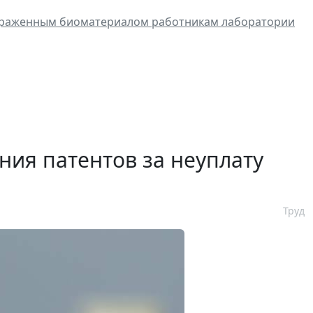
зараженным биоматериалом работникам лаборатории
ния патентов за неуплату
Труд