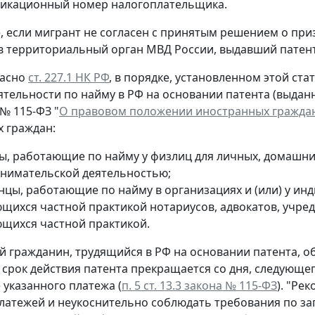
икационный номер налогоплательщика.
е, если мигрант не согласен с принятым решением о пр
в территориальный орган МВД России, выдавший патент
ласно
ст. 227.1 НК РФ
, в порядке, установленном этой ст
ятельности по найму в РФ на основании патента (выдан
 № 115-ФЗ "
О правовом положении иностранных граждан
 граждан:
ы, работающие по найму у физлиц для личных, домашних
нимательской деятельностью;
нцы, работающие по найму в организациях и (или) у ин
щихся частной практикой нотариусов, адвокатов, учреди
щихся частной практикой.
 гражданин, трудящийся в РФ на основании патента, о
 срок действия патента прекращается со дня, следующе
 указанного платежа (
п. 5 ст. 13.3 закона № 115-ФЗ
). "Ре
латежей и неукоснительно соблюдать требования по за