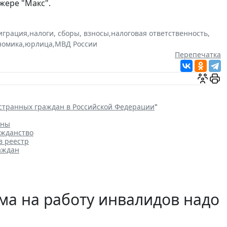
жере "Макс".
играция
,
налоги, сборы, взносы
,
налоговая ответственность
,
номика
,
юрлица
,
МВД России
Перепечатка
странных граждан в Российской Федерации
"
аны
ажданство
в реестр
аждан
ма на работу инвалидов надо