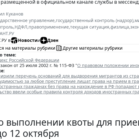
 размещенной в официальном канале службы в мессенд
ил Куканов
ударственное управление
,
государственный контроль (надзор)
,
м
нтроль
,
НДФЛ
,
правоприменение
,
текущая ситуация
,
физлица
,
эко
АНТ.РУ
.РУ в
Новости
и
Дзен
ся на материалы рубрики
Другие материалы рубрики
о теме:
декс Российской Федерации
акон от 25 июля 2002 г. № 115-ФЗ "
О правовом положении ино
е:
ширили перечень оснований для выдворения мигрантов из стр
судимостью за любое преступление лишат права на прием в гр
остранных гражданах без права на нахождение в РФ попадают 
льство ввели особые правила контроля доходов иностранных гр
о выполнении квоты для прие
до 12 октября