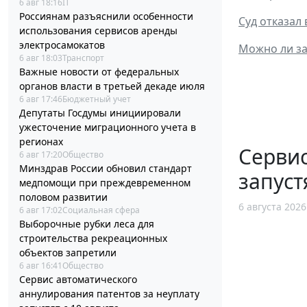
6 авг 18:16
IT
Россиянам разъяснили особенности
Суд отказал
использования сервисов аренды
электросамокатов
Можно ли за
6 авг 18:03
Транспорт
Важные новости от федеральных
органов власти в третьей декаде июля
6 авг 17:46
Бюджетный учет
Депутаты Госдумы инициировали
ужесточение миграционного учета в
регионах
Сервис
6 авг 17:20
Общество
Минздрав России обновил стандарт
запуст
медпомощи при преждевременном
половом развитии
6 августа 2026
6 авг 17:02
Социальная сфера
Выборочные рубки леса для
строительства рекреационных
объектов запретили
6 авг 16:41
Общество
Сервис автоматического
аннулирования патентов за неуплату