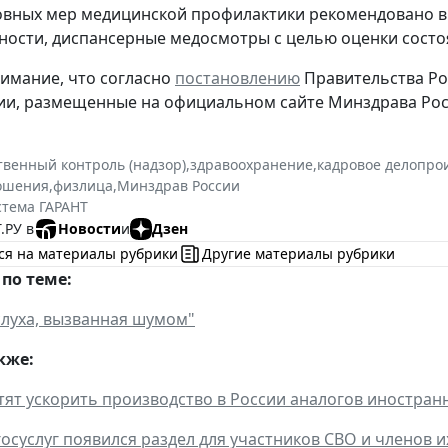
овных мер медицинской профилактики рекомендовано в
ости, диспансерные медосмотры с целью оценки состо
имание, что согласно
постановлению
Правительства Рос
и, размещенные на официальном сайте Минздрава России
твенный контроль (надзор)
,
здравоохранение
,
кадровое делопро
ошения
,
физлица
,
Минздрав России
стема ГАРАНТ
.РУ в
Новости
и
Дзен
ся на материалы рубрики
Другие материалы рубрики
по теме:
слуха, вызванная шумом"
кже:
тят ускорить производство в России аналогов иностран
госуслуг появился раздел для участников СВО и членов и