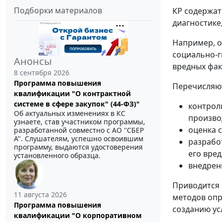
Подборки материалов
КР содержат
диагностике
Например, о
социально-г
Анонсы
вредных фак
8 сентября 2026
Программа повышения
Перечисляют
квалификации "О контрактной
системе в сфере закупок" (44-ФЗ)"
контрол
Об актуальных изменениях в КС
произво
узнаете, став участником программы,
оценка 
разработанной совместно с АО ''СБЕР
А". Слушателям, успешно освоившим
разрабо
программу, выдаются удостоверения
его вре
установленного образца.
внедрен
Приводится 
11 августа 2026
методов опр
Программа повышения
созданию ус
квалификации "О корпоративном