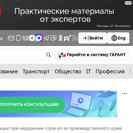
м
Войти
Eng
Перейти в систему ГАРАНТ
ование
Транспорт
Общество
IT
Профессия
П
ации при нарушении слуха из-за производственного шума