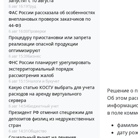
запустят с 10 августа
6 авг 16:19
Труд
ФАС России рассказала об особенностях
внеплановых проверок заказчиков по
44-ФЗ
6 авг 16:00
Проверки
Процедуру приостановки или запрета
реализации опасной продукции
оптимизируют
6 авг 15:39
Бизнес
ФНС России планирует урегулировать
экстерриториальный порядок
рассмотрения жалоб
6 авг 15:15
Налоги и бухучет
Какую статью КОСГУ выбрать для учета
Решение о п
расходов на аренду виртуального
Об этом рас
сервера
информацион
6 авг 14:54
Бюджетный учет
Президент РФ отменил спецрежим для
в поле комм
депозитов физлиц из недружественных
фамилию
стран
6 авг 14:31
Общество
дату ро
Социальный вычет на лечение