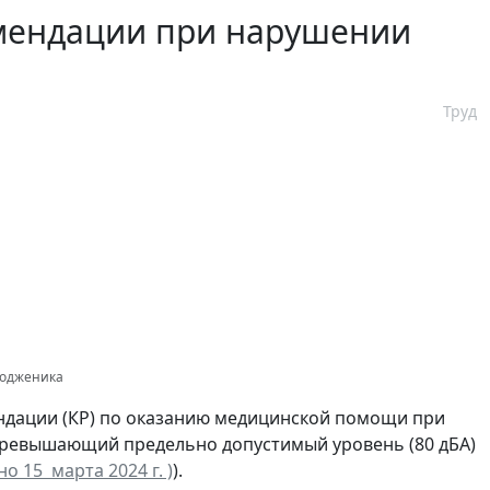
мендации при нарушении
а
Труд
отодженика
дации (КР) по оказанию медицинской помощи при
 превышающий предельно допустимый уровень (80 дБА)
 15 марта 2024 г. )
).