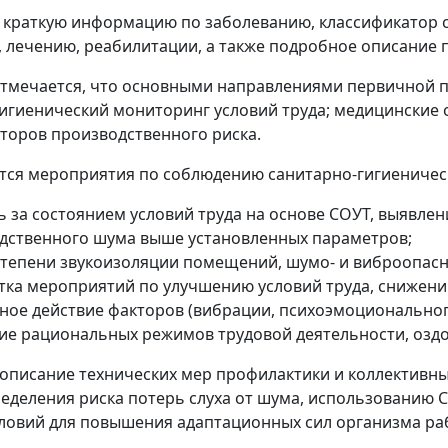
 краткую информацию по заболеванию, классификатор 
, лечению, реабилитации, а также подробное описание
тмечается, что основными направлениями первичной про
игиенический мониторинг условий труда; медицинские
торов производственного риска.
ся мероприятия по соблюдению санитарно-гигиеничес
ь за состоянием условий труда на основе СОУТ, выявлен
дственного шума выше установленных параметров;
степени звукоизоляции помещений, шумо- и виброопасн
тка мероприятий по улучшению условий труда, снижен
дное действие факторов (вибрации, психоэмоционально
ие рациональных режимов трудовой деятельности, оздо
описание технических мер профилактики и коллективн
еделения риска потерь слуха от шума, использованию 
ловий для повышения адаптационных сил организма ра