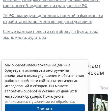
гаражных объединениях и гражданстве РФ
ТК РФ планируют дополнить нормой о фактически
отработанном времени во вредных условиях
Самые важные новости сентября для бухгалтера,
экономиста, аудитора
С 1 февраля 2027 года заработает
Мы обрабатываем локальные данные
браузера и используем инструменты
ГОСТ по психосоциальным рискам
аналитики в целях улучшения и обеспечения
на рабочем месте
работоспособности сайта, статистических
исследований и обзоров. Вы можете
7 августа 2026 17:11
Труд
запретить обработку указанных данных в
настройках браузера. Пожалуйста,
ознакомьтесь с условиями их обработки
.
Принять