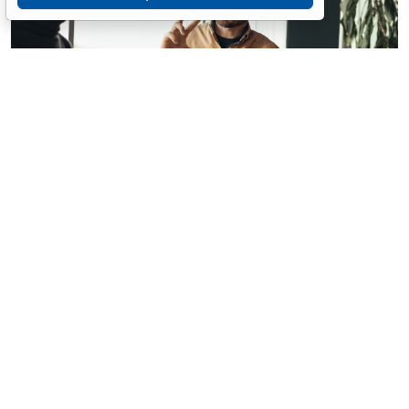
© milkos / Фотобанк 123RF.com
В СМИ прошла волна публикаций о том, что с 1
февраля 2027 года работодателям якобы придется
работать по новым правилам: сотрудников нельзя
будет "принуждать к работе", а руководителей
обяжут регулярно давать обратную связь. Однако
ГОСТ Р ИСО 45003-2026
(далее – ГОСТ), на который
ссылались в этих публикациях, таких обязательных
требований не вводит (
ГОСТ Р ИСО 45003-2026
):
соответствующие положения имеют более узкий