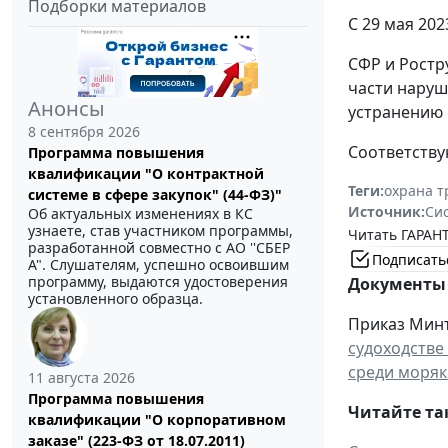
Подборки материалов
С 29 мая 202
СФР и Ростр
части наруш
Анонсы
устранению 
8 сентября 2026
Соответству
Программа повышения
квалификации "О контрактной
Теги:
охрана т
системе в сфере закупок" (44-ФЗ)"
Источник:
Си
Об актуальных изменениях в КС
узнаете, став участником программы,
Читать ГАРАНТ
разработанной совместно с АО ''СБЕР
Подписать
А". Слушателям, успешно освоившим
программу, выдаются удостоверения
Документы 
установленного образца.
Приказ Минтр
судоходстве
среди моряк
11 августа 2026
Программа повышения
Читайте та
квалификации "О корпоративном
заказе" (223-ФЗ от 18.07.2011)