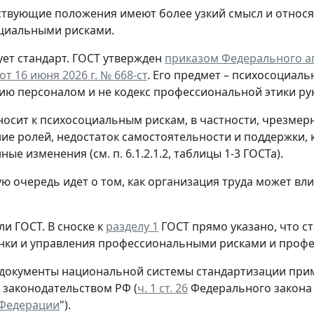
ствующие положения имеют более узкий смысл и относя
циальными рисками.
ет стандарт.
ГОСТ утвержден
приказом Федерального аг
т 16 июня 2026 г. № 668-ст
. Его предмет – психосоциаль
ию персоналом и не кодекс профессиональной этики ру
носит к психосоциальным рискам, в частности, чрезмер
ие ролей, недостаток самостоятельности и поддержки, 
ые изменения (см. п. 6.1.2.1.2, таблицы 1-3 ГОСТа).
ую очередь идет о том, как организация труда может вл
ли ГОСТ.
В сноске к
разделу 1
ГОСТ прямо указано, что с
нки и управления профессиональными рисками и проф
 документы национальной системы стандартизации прим
 законодательством РФ (
ч. 1 ст. 26
Федерального закона 
 Федерации
").