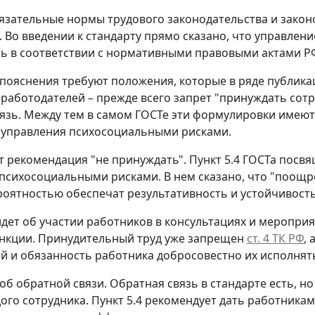
язательные нормы трудового законодательства и закон
. Во введении к стандарту прямо сказано, что управл
ь в соответствии с нормативными правовыми актами РФ
пояснения требуют положения, которые в ряде публика
 работодателей – прежде всего запрет "принуждать сотр
язь. Между тем в самом ГОСТе эти формулировки имеют 
 управления психосоциальными рисками.
т рекомендация "не принуждать".
Пункт 5.4 ГОСТа посвя
психосоциальными рисками. В нем сказано, что "поощре
оятностью обеспечат результативность и устойчивост
идет об участии работников в консультациях и меропри
нкции. Принудительный труд уже запрещен
ст. 4 ТК РФ
,
й и обязанность работника добросовестно их исполнят
 об обратной связи.
Обратная связь в стандарте есть, н
ого сотрудника. Пункт 5.4 рекомендует дать работника