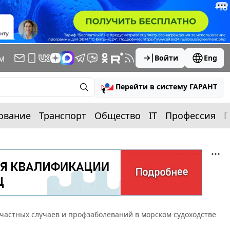
м
Войти
Eng
Перейти в систему ГАРАНТ
ование
Транспорт
Общество
IT
Профессия
П
частных случаев и профзаболеваний в морском судоходстве