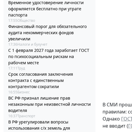
Временное удостоверение личности
оформляется бесплатно при утрате
паспорта
17:55
Общество
Финансовый порог для обязательного
аудита некоммерческих фондов
увеличили
17:36
Налоги и бухучет
С 1 февраля 2027 года заработает ГОСТ
по психосоциальным рискам на
рабочем месте
17:11
Труд
Срок согласования заключения
контракта с единственным
контрагентом сократили
16:55
Бизнес
ВС РФ признал лишение прав
незаконным при неизвестной личности
В СМИ прошл
водителя
правилам: с
16:37
Транспорт
Однако
ГОСТ
В РФ урегулировали вопросы
не вводит (
Г
использования с/х земель для