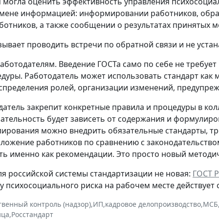
 могла оценить эффективность управления психосоциаль
ене информацией: информировании работников, обратн
ботников, а также сообщении о результатах принятых м
зывает проводить встречи по обратной связи и не уста
работодателям.
Введение ГОСТа само по себе не требуе
дуры. Работодатель может использовать стандарт как м
аспределения ролей, организации изменений, предупреж
датель закрепит конкретные правила и процедуры в к
язательность будет зависеть от содержания и формулиро
лирования можно внедрить обязательные стандарты, тр
ложение работников по сравнению с законодательством
ь именно как рекомендации. Это просто новый методич
ля российской системы стандартизации не новая:
ГОСТ Р
 психосоциального риска на рабочем месте действует с 
твенный контроль (надзор)
,
ИП
,
кадровое делопроизводство
,
МСБ
ица
,
Росстандарт