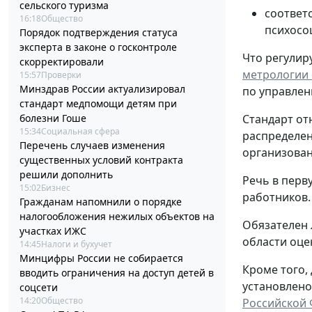
сельского туризма
соответ
16:18
Общество
психосо
Порядок подтверждения статуса
эксперта в законе о госконтроле
Что регулиру
скорректировали
метрологии о
15:57
Проверки
Минздрав России актуализировал
по управлен
стандарт медпомощи детям при
болезни Гоше
Стандарт от
15:34
Социальная сфера
распределен
Перечень случаев изменения
организованн
существенных условий контракта
решили дополнить
Речь в перв
15:02
Бизнес
работников.
Гражданам напомнили о порядке
налогообложения нежилых объектов на
Обязателен 
участках ИЖС
области оце
14:45
Налоги и бухучет
Минцифры России не собирается
Кроме того,
вводить ограничения на доступ детей в
установлено
соцсети
14:20
Общество
Российской