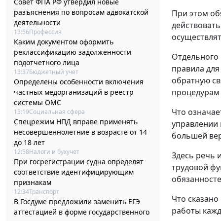
Совет ФПА РФ утвердил новые
разъяснения по вопросам адвокатской
При этом об
деятельности
действовать
13:56
Профессия
осуществлят
Каким документом оформить
реклассификацию задолженности
Отдельного 
подотчетного лица
правила для
13:37
Бюджетный учет
обратную св
Определены особенности включения
процедурам
частных медорганизаций в реестр
системы ОМС
Что означае
13:19
Социальная сфера
Спецрежим НПД вправе применять
управлении 
несовершеннолетние в возрасте от 14
большей вер
до 18 лет
12:58
Налоги и бухучет
Здесь речь 
При госрегистрации судна определят
трудовой фу
соответствие идентифицирующим
обязанносте
признакам
12:34
Транспорт
Что сказано
В Госдуме предложили заменить ЕГЭ
работы кажд
аттестацией в форме государственного