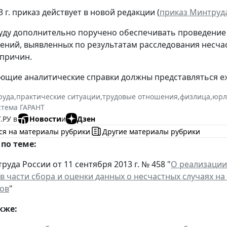
3 г. приказ действует в новой редакции (
приказ Минтруда 
уду дополнительно поручено обеспечивать проведение ана
ений, выявленных по результатам расследования несчас
причин.
ющие аналитические справки должны представляться е
руда
,
практические ситуации
,
трудовые отношения
,
физлица
,
юрл
стема ГАРАНТ
.РУ в
Новости
и
Дзен
ся на материалы рубрики
Другие материалы рубрики
по теме:
уда России от 11 сентября 2013 г. № 458 "
О реализации
 в части сбора и оценки данных о несчастных случаях 
ов
"
кже: