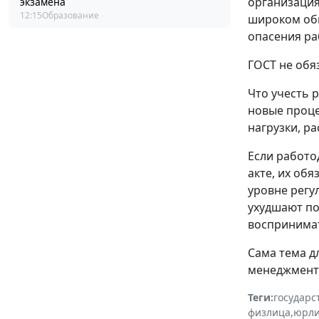
организация
экзамена
12:15
Образование
широком обм
опасения ра
ГОСТ не обя
Что учесть 
новые проце
нагрузки, р
Если работо
акте, их об
уровне регу
ухудшают по
воспринимат
Сама тема д
менеджменту
Теги:
государс
физлица
,
юрл