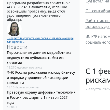
Суд встал н
Программа разработана совместно с
АО ''СБЕР А". Слушателям, успешно
С 1 сентябр
освоившим программу, выдаются
удостоверения установленного
образца.
Работник не
осталось до
ВС РФ напом
Выберите тему программы повышения квалификации
социального
для юристов ...
Новости
Персональные данные медработника
недопустимо публиковать без его
согласия
18:27
Судебная практика
С 1 фе
ФНС России рассказала малому бизнесу
рискам
о порядке упрощенной ликвидации
компании
18:16
Налоги и бухучет
7 августа 2026
Правовую охрану цифровых технологий
в России расширят с 1 января 2027
года
18:04
IT