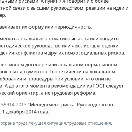
ными рисками. А пункт 7.4 говорит и о более
ой связи с высшим руководством, реакции на идеи и
ер.
навливает их форму или периодичность.
т менять локальные нормативные акты или вводить
етодическое руководство или чек-лист для оценки
дения конфликтов и других психосоциальных рисков.
оллективном договоре или локальном нормативном
вок этих документов. Теоретически на локальном
ебования и процедуры при условии, что они не
. А до этого момента рекомендации из ГОСТ следует
еский ориентир, а не трудовая реформа.
 55914-2013
"Менеджмент риска. Руководство по
1 декабря 2014 года.
,
охрана труда
,
текущая ситуация
,
трудовые отношения
,