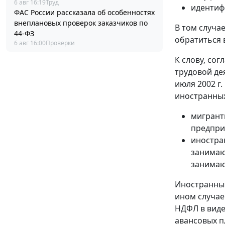
6 авг 16:19
Труд
идентиф
ФАС России рассказала об особенностях
внеплановых проверок заказчиков по
В том случа
44-ФЗ
обратиться 
6 авг 16:00
Проверки
К слову, сог
трудовой де
июля 2002 г.
иностранных
мигрант
предпри
иностра
занимаю
занимаю
Иностранный
ином случае
НДФЛ в виде
авансовых п