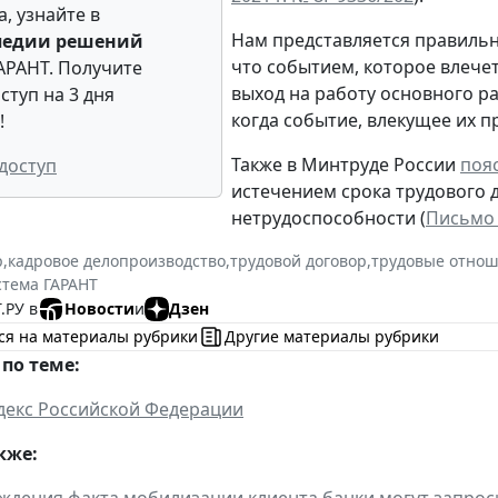
, узнайте в
Нам представляется правиль
педии решений
что событием, которое влече
АРАНТ. Получите
выход на работу основного р
ступ на 3 дня
когда событие, влекущее их п
!
Также в Минтруде России
поя
доступ
истечением срока трудового 
нетрудоспособности (
Письмо 
р
,
кадровое делопроизводство
,
трудовой договор
,
трудовые отно
стема ГАРАНТ
.РУ в
Новости
и
Дзен
ся на материалы рубрики
Другие материалы рубрики
по теме:
декс Российской Федерации
кже:
ждения факта мобилизации клиента банки могут запрос