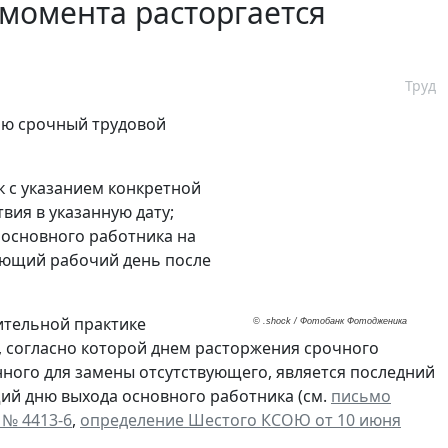
 момента расторгается
Труд
ию срочный трудовой
 с указанием конкретной
вия в указанную дату;
 основного работника на
ующий рабочий день после
ительной практике
© .shock / Фотобанк Фотодженика
я, согласно которой днем расторжения срочного
нного для замены отсутствующего, является последний
ий дню выхода основного работника (см.
письмо
 № 4413-6
,
определение Шестого КСОЮ от 10 июня