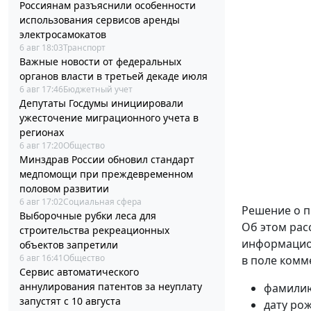
Россиянам разъяснили особенности
использования сервисов аренды
электросамокатов
6 авг 18:03
Транспорт
Важные новости от федеральных
органов власти в третьей декаде июля
6 авг 17:46
Бюджетный учет
Депутаты Госдумы инициировали
ужесточение миграционного учета в
регионах
6 авг 17:20
Общество
Минздрав России обновил стандарт
медпомощи при преждевременном
половом развитии
6 авг 17:02
Социальная сфера
Решение о п
Выборочные рубки леса для
Об этом рас
строительства рекреационных
информацион
объектов запретили
6 авг 16:41
Общество
в поле комм
Сервис автоматического
аннулирования патентов за неуплату
фамилию
запустят с 10 августа
дату ро