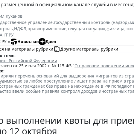
 размещенной в официальном канале службы в мессенд
ил Куканов
ударственное управление
,
государственный контроль (надзор)
,
м
нтроль
,
НДФЛ
,
правоприменение
,
текущая ситуация
,
физлица
,
эко
АНТ.РУ
.РУ в
Новости
и
Дзен
ся на материалы рубрики
Другие материалы рубрики
о теме:
декс Российской Федерации
акон от 25 июля 2002 г. № 115-ФЗ "
О правовом положении ино
е:
ширили перечень оснований для выдворения мигрантов из стр
судимостью за любое преступление лишат права на прием в гр
остранных гражданах без права на нахождение в РФ попадают 
льство ввели особые правила контроля доходов иностранных гр
о выполнении квоты для прие
до 12 октября