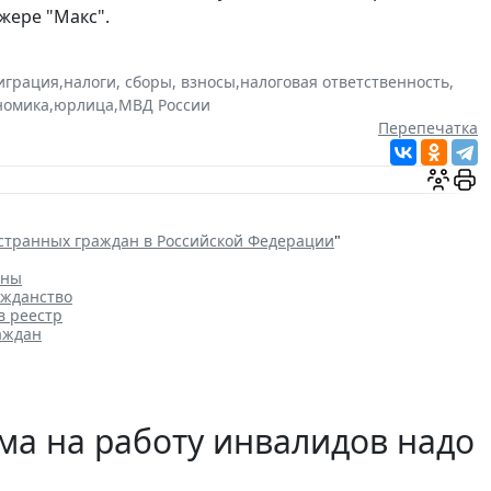
жере "Макс".
играция
,
налоги, сборы, взносы
,
налоговая ответственность
,
номика
,
юрлица
,
МВД России
Перепечатка
странных граждан в Российской Федерации
"
аны
ажданство
в реестр
аждан
ма на работу инвалидов надо