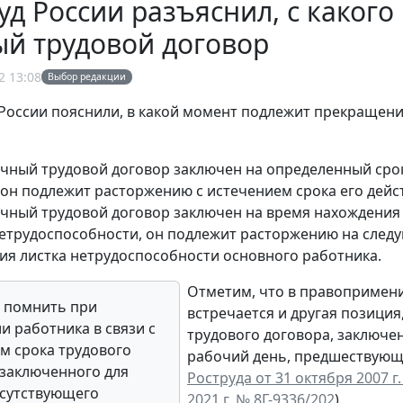
д России разъяснил, с какого
й трудовой договор
2 13:08
Выбор редакции
России пояснили, в какой момент подлежит прекращен
очный трудовой договор заключен на определенный срок
 он подлежит расторжению с истечением срока его дейст
очный трудовой договор заключен на время нахождения
нетрудоспособности, он подлежит расторжению на след
ия листка нетрудоспособности основного работника.
Отметим, что в правопримен
 помнить при
встречается и другая позици
и работника в связи с
трудового договора, заключе
м срока трудового
рабочий день, предшествующ
 заключенного для
Роструда от 31 октября 2007 г.
сутствующего
2021 г. № 8Г-9336/202
).