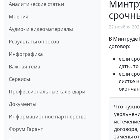
Минтру
Аналитические статьи
срочны
Мнения
22 ноября 202
Аудио- и видеоматериалы
В Минтруде 
Результаты опросов
договор:
Инфографика
если ср
даты, то
Важная тема
если ср
Сервисы
листке 
окончан
Профессиональные календари
Документы
Что нужно
увольнени
Информационное партнерство
истечение
Форум Гарант
договора,
замены от