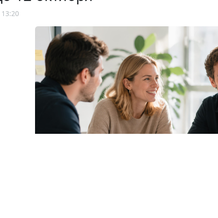
 13:20
© olgaddemina / Фотобанк 