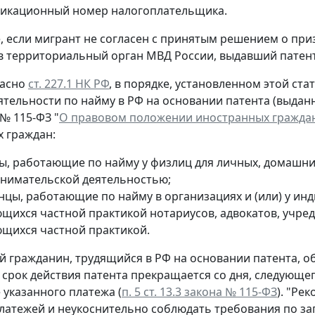
икационный номер налогоплательщика.
е, если мигрант не согласен с принятым решением о пр
в территориальный орган МВД России, выдавший патент
ласно
ст. 227.1 НК РФ
, в порядке, установленном этой ст
ятельности по найму в РФ на основании патента (выдан
 № 115-ФЗ "
О правовом положении иностранных граждан
 граждан:
ы, работающие по найму у физлиц для личных, домашних
нимательской деятельностью;
нцы, работающие по найму в организациях и (или) у ин
щихся частной практикой нотариусов, адвокатов, учреди
щихся частной практикой.
 гражданин, трудящийся в РФ на основании патента, о
 срок действия патента прекращается со дня, следующе
 указанного платежа (
п. 5 ст. 13.3 закона № 115-ФЗ
). "Ре
латежей и неукоснительно соблюдать требования по за