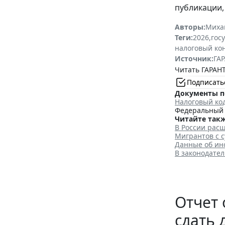
публикации,
Авторы:
Миха
Теги:
2026
,
гос
налоговый ко
Источник:
ГАР
Читать ГАРАНТ
Подписать
Документы п
Налоговый ко
Федеральный з
Читайте такж
В России рас
Мигрантов с 
Данные об ин
В законодате
Отчет 
сдать 