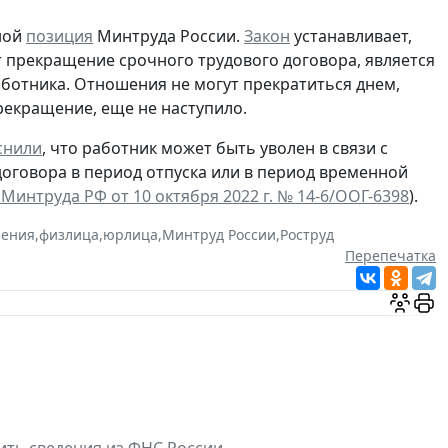
ной
позиция
Минтруда России.
Закон
устанавливает,
т прекращение срочного трудового договора, является
аботника. Отношения не могут прекратиться днем,
рекращение, еще не наступило.
снили
, что работник может быть уволен в связи с
договора в период отпуска или в период временной
Минтруда РФ от 10 октября 2022 г. № 14-6/ООГ-6398
).
шения
,
физлица
,
юрлица
,
Минтруд России
,
Роструд
Перепечатка
ить сведения из ФНС России