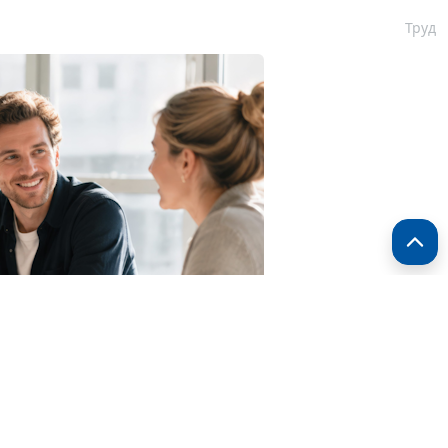
Труд
123RF.com