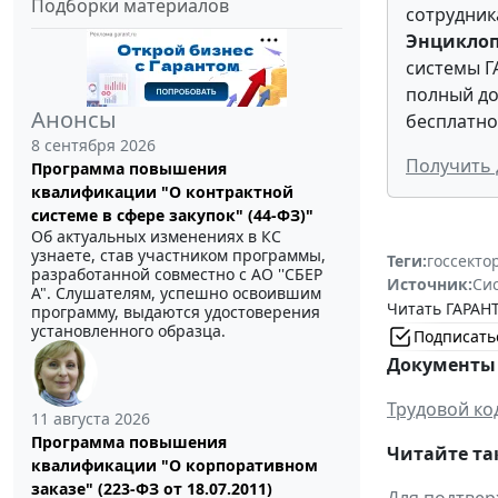
Подборки материалов
сотрудника
Энцикло
системы Г
полный до
Анонсы
бесплатно
8 сентября 2026
Получить 
Программа повышения
квалификации "О контрактной
системе в сфере закупок" (44-ФЗ)"
Об актуальных изменениях в КС
узнаете, став участником программы,
Теги:
госсекто
разработанной совместно с АО ''СБЕР
Источник:
Си
А". Слушателям, успешно освоившим
Читать ГАРАНТ
программу, выдаются удостоверения
установленного образца.
Подписать
Документы 
Трудовой ко
11 августа 2026
Программа повышения
Читайте та
квалификации "О корпоративном
заказе" (223-ФЗ от 18.07.2011)
Для подтвер