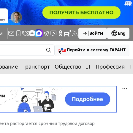
м
Войти
Eng
Перейти в систему ГАРАНТ
ование
Транспорт
Общество
IT
Профессия
П
ента расторгается срочный трудовой договор