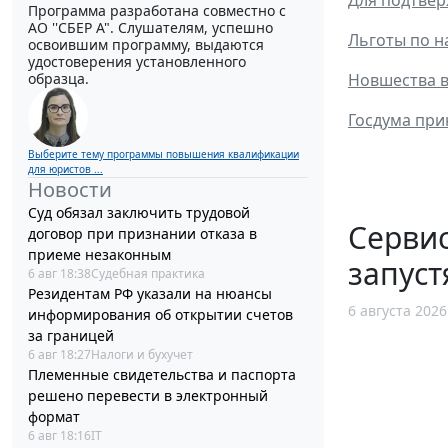
Программа разработана совместно с
АО ''СБЕР А". Слушателям, успешно
Льготы по н
освоившим программу, выдаются
удостоверения установленного
образца.
Новшества в
Госдума при
Выберите тему программы повышения квалификации
для юристов ...
Новости
Суд обязал заключить трудовой
Сервис
договор при признании отказа в
приеме незаконным
запуст
6 авг 18:38
Судебная практика
Резидентам РФ указали на нюансы
6 августа 2026
информирования об открытии счетов
за границей
6 авг 18:27
Налоги и бухучет
Племенные свидетельства и паспорта
решено перевести в электронный
формат
6 авг 18:16
IT