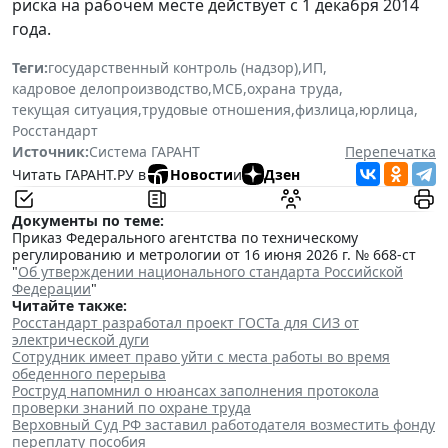
риска на рабочем месте действует с 1 декабря 2014
года.
Теги:
государственный контроль (надзор)
,
ИП
,
кадровое делопроизводство
,
МСБ
,
охрана труда
,
текущая ситуация
,
трудовые отношения
,
физлица
,
юрлица
,
Росстандарт
Источник:
Система ГАРАНТ
Перепечатка
Читать ГАРАНТ.РУ в
Новости
и
Дзен
Документы по теме:
Приказ Федерального агентства по техническому
регулированию и метрологии от 16 июня 2026 г. № 668-ст
"
Об утверждении национального стандарта Российской
Федерации
"
Читайте также:
Росстандарт разработал проект ГОСТа для СИЗ от
электрической дуги
Сотрудник имеет право уйти с места работы во время
обеденного перерыва
Роструд напомнил о нюансах заполнения протокола
проверки знаний по охране труда
Верховный Суд РФ заставил работодателя возместить фонду
переплату пособия