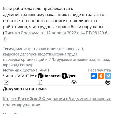
Если работодатель привлекается к
административному наказанию в виде штрафа, то
его ответственность не зависит от количества
работников, чьи трудовые права были нарушены
(
Письмо Роструда от 12 апреля 2022 г. № ПГ/08120-6-
1
).
Теги:
административная ответственность
,
ИП
,
кадровое делопроизводство
,
охрана труда
,
проверки организаций и ИП
,
трудовые отношения
,
физлица
,
юрлица
,
Роструд
Источник:
Система ГАРАНТ
Перепечатка
Читать ГАРАНТ.РУ в
Новости
и
Дзен
Документы по теме:
Кодекс Российской Федерации об административных
правонарушениях