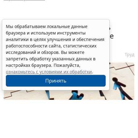
Работодатели могут получить
Мы обрабатываем локальные данные
браузера и используем инструменты
субсидии при трудоустройстве
аналитики в целях улучшения и обеспечения
одиноких родителей
работоспособности сайта, статистических
исследований и обзоров. Вы можете
7 августа 2026 10:54
Труд
запретить обработку указанных данных в
настройках браузера. Пожалуйста,
ознакомьтесь с условиями их обработки
.
Принять