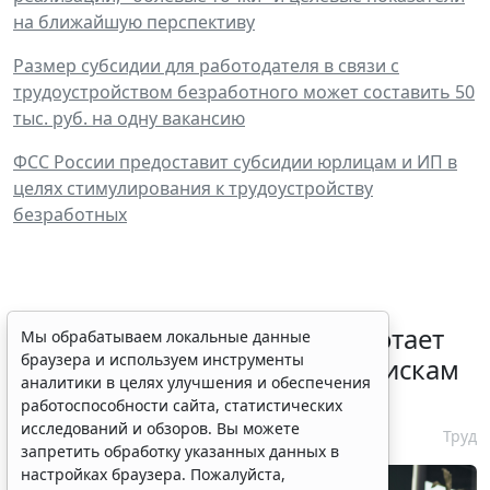
на ближайшую перспективу
Размер субсидии для работодателя в связи с
трудоустройством безработного может составить 50
тыс. руб. на одну вакансию
ФСС России предоставит субсидии юрлицам и ИП в
целях стимулирования к трудоустройству
безработных
С 1 февраля 2027 года заработает
Мы обрабатываем локальные данные
браузера и используем инструменты
ГОСТ по психосоциальным рискам
аналитики в целях улучшения и обеспечения
на рабочем месте
работоспособности сайта, статистических
исследований и обзоров. Вы можете
7 августа 2026 17:11
Труд
запретить обработку указанных данных в
настройках браузера. Пожалуйста,