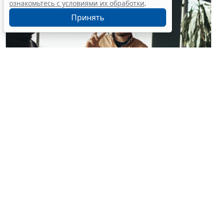
ознакомьтесь с условиями их обработки
.
Принять
© milkos / Фотобанк 123RF.com
В СМИ прошла волна публикаций о том, что с 1
февраля 2027 года работодателям якобы придется
работать по новым правилам: сотрудников нельзя
будет "принуждать к работе", а руководителей
обяжут регулярно давать обратную связь. Однако
ГОСТ Р ИСО 45003-2026
(далее – ГОСТ), на который
ссылались в этих публикациях, таких обязательных
требований не вводит (
ГОСТ Р ИСО 45003-2026
):