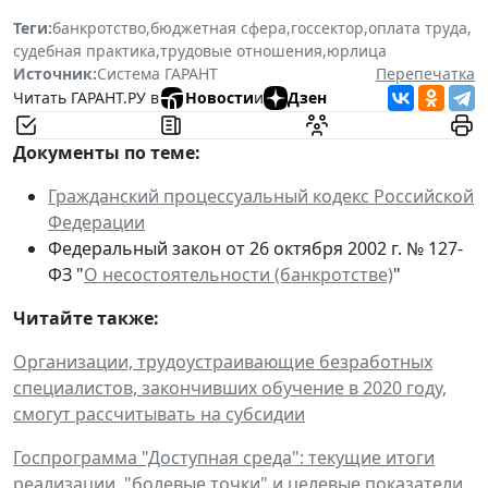
Теги:
банкротство
,
бюджетная сфера
,
госсектор
,
оплата труда
,
судебная практика
,
трудовые отношения
,
юрлица
Источник:
Система ГАРАНТ
Перепечатка
Читать ГАРАНТ.РУ в
Новости
и
Дзен
Документы по теме:
Гражданский процессуальный кодекс Российской
Федерации
Федеральный закон от 26 октября 2002 г. № 127-
ФЗ "
О несостоятельности (банкротстве)
"
Читайте также:
Организации, трудоустраивающие безработных
специалистов, закончивших обучение в 2020 году,
смогут рассчитывать на субсидии
Госпрограмма "Доступная среда": текущие итоги
реализации, "болевые точки" и целевые показатели