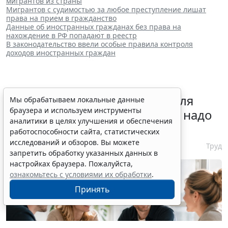
мигрантов из страны
Мигрантов с судимостью за любое преступление лишат
права на прием в гражданство
Данные об иностранных гражданах без права на
нахождение в РФ попадают в реестр
В законодательство ввели особые правила контроля
доходов иностранных граждан
Отчет о выполнении квоты для
Мы обрабатываем локальные данные
браузера и используем инструменты
приема на работу инвалидов надо
аналитики в целях улучшения и обеспечения
сдать до 12 октября
работоспособности сайта, статистических
исследований и обзоров. Вы можете
6 августа 2026 13:20
Труд
запретить обработку указанных данных в
настройках браузера. Пожалуйста,
ознакомьтесь с условиями их обработки
.
Принять