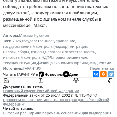
оплату авансовых платежей и неукоснительно
соблюдать требования по заполнению платежных
документов", – подчеркивается в публикации,
размещенной в официальном канале службы в
мессенджере "Макс".
Авторы:
Михаил Куканов
Теги:
2026
,
государственное управление
,
государственный контроль (надзор)
,
миграция
,
налоги, сборы, взносы
,
налоговая ответственность
,
налоговый контроль
,
НДФЛ
,
правоприменение
,
текущая ситуация
,
физлица
,
экономика
,
юрлица
,
МВД России
Источник:
ГАРАНТ.РУ
Перепечатка
Читать ГАРАНТ.РУ в
Новости
и
Дзен
Документы по теме:
Налоговый кодекс Российской Федерации
Федеральный закон от 25 июля 2002 г. № 115-ФЗ "
О
правовом положении иностранных граждан в Российской
Федерации
"
Читайте также:
В России расширили перечень оснований для выдворения