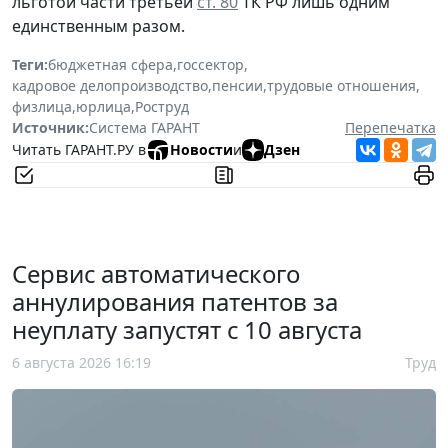
льготой части третьей
ст. 80
ТК РФ лишь одним
единственным разом.
Теги:
бюджетная сфера
,
госсектор
,
кадровое делопроизводство
,
пенсии
,
трудовые отношения
,
физлица
,
юрлица
,
Роструд
Источник:
Система ГАРАНТ
Перепечатка
Читать ГАРАНТ.РУ в
Новости
и
Дзен
Сервис автоматического
аннулирования патентов за
неуплату запустят с 10 августа
6 августа 2026 16:19
Труд