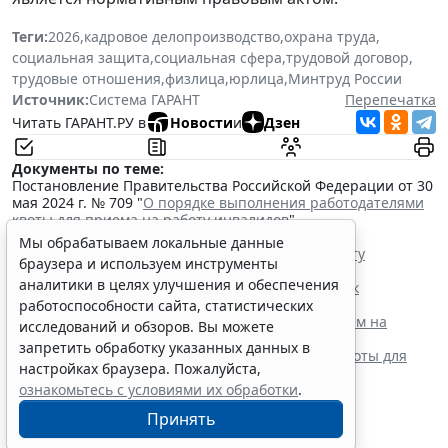
Теги:
2026
,
кадровое делопроизводство
,
охрана труда
,
социальная защита
,
социальная сфера
,
трудовой договор
,
трудовые отношения
,
физлица
,
юрлица
,
Минтруд России
Источник:
Система ГАРАНТ
Перепечатка
Читать ГАРАНТ.РУ в
Новости
и
Дзен
Документы по теме:
Постановление Правительства Российской Федерации от 30
мая 2024 г. № 709 "
О порядке выполнения работодателями
квоты для приема на работу инвалидов
"
Читайте также:
Мы обрабатываем локальные данные
Правила выполнения квоты для приема на работу
браузера и используем инструменты
инвалидов скорректировали
аналитики в целях улучшения и обеспечения
Прием сотрудника на работу в 2026 году: порядок
оформления для кадровика и бухгалтера
работоспособности сайта, статистических
Работодателям предоставляют субсидию за прием на
исследований и обзоров. Вы можете
работу ветеранов СВО
запретить обработку указанных данных в
Минтруд России уточнит порядок исчисления квоты для
настройках браузера. Пожалуйста,
приема на работу инвалидов
ознакомьтесь с условиями их обработки
.
Принять