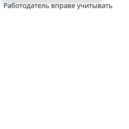
Работодатель вправе учитывать
опасность от БПЛА при оценке
профрисков
5 августа 2026 18:03
Труд
© xy1987 / Фотобанк 123RF.com
В условиях регулярного поступления оповещений о