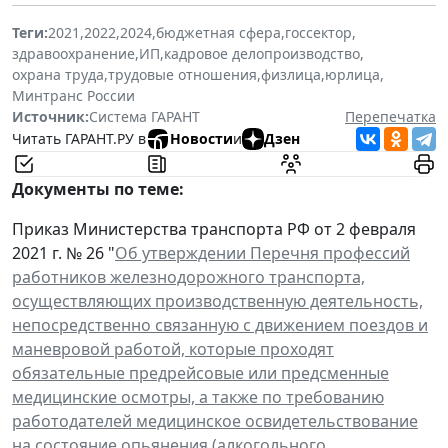
Теги:
2021
,
2022
,
2024
,
бюджетная сфера
,
госсектор
,
здравоохранение
,
ИП
,
кадровое делопроизводство
,
охрана труда
,
трудовые отношения
,
физлица
,
юрлица
,
Минтранс России
Источник:
Система ГАРАНТ
Перепечатка
Читать ГАРАНТ.РУ в
Новости
и
Дзен
Документы по теме:
Приказ Министерства транспорта РФ от 2 февраля
2021 г. № 26 "
Об утверждении Перечня профессий
работников железнодорожного транспорта,
осуществляющих производственную деятельность,
непосредственно связанную с движением поездов и
маневровой работой, которые проходят
обязательные предрейсовые или предсменные
медицинские осмотры, а также по требованию
работодателей медицинское освидетельствование
на состояние опьянения (алкогольного,