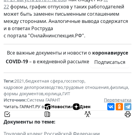
22
формы, график отпусков у таких работодателей
может быть заменен письменным соглашением
между сторонами. Аналогичные вывода содержатся
и в ответах Роструда
с портала "Онлайнинспекция.РФ".
Все важные документы и новости о
коронавирусе
COVID-19
– в ежедневной рассылке
Подписаться
Теги:
2021
,
бюджетная сфера
,
госсектор
,
кадровое делопроизводство
,
трудовые отношения
,
физлица
,
формы документов
,
юрлица
,
ГИТ
Источник:
Система ГАРАНТ
Перепечатка
Читать ГАРАНТ.РУ в
Новости
и
Дзен
Документы по теме:
Трудовой кодекс Российской Федерации