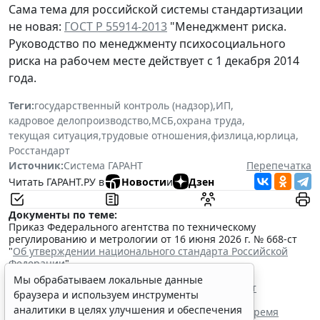
Сама тема для российской системы стандартизации
не новая:
ГОСТ Р 55914-2013
"Менеджмент риска.
Руководство по менеджменту психосоциального
риска на рабочем месте действует с 1 декабря 2014
года.
Теги:
государственный контроль (надзор)
,
ИП
,
кадровое делопроизводство
,
МСБ
,
охрана труда
,
текущая ситуация
,
трудовые отношения
,
физлица
,
юрлица
,
Росстандарт
Источник:
Система ГАРАНТ
Перепечатка
Читать ГАРАНТ.РУ в
Новости
и
Дзен
Документы по теме:
Приказ Федерального агентства по техническому
регулированию и метрологии от 16 июня 2026 г. № 668-ст
"
Об утверждении национального стандарта Российской
Федерации
"
Читайте также:
Мы обрабатываем локальные данные
Росстандарт разработал проект ГОСТа для СИЗ от
браузера и используем инструменты
электрической дуги
аналитики в целях улучшения и обеспечения
Сотрудник имеет право уйти с места работы во время