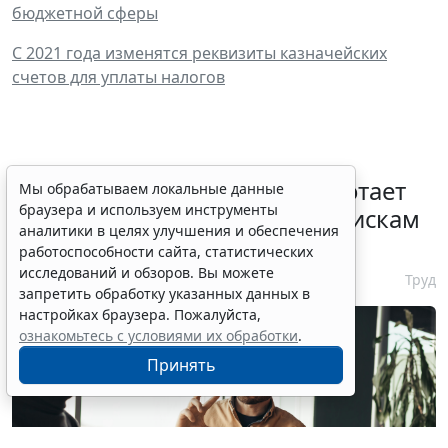
бюджетной сферы
С 2021 года изменятся реквизиты казначейских
счетов для уплаты налогов
С 1 февраля 2027 года заработает
Мы обрабатываем локальные данные
браузера и используем инструменты
ГОСТ по психосоциальным рискам
аналитики в целях улучшения и обеспечения
на рабочем месте
работоспособности сайта, статистических
исследований и обзоров. Вы можете
7 августа 2026 17:11
Труд
запретить обработку указанных данных в
настройках браузера. Пожалуйста,
ознакомьтесь с условиями их обработки
.
Принять