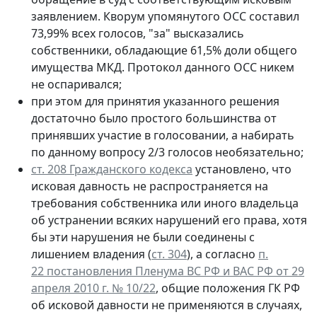
заявлением. Кворум упомянутого ОСС составил
73,99% всех голосов, "за" высказались
собственники, обладающие 61,5% доли общего
имущества МКД. Протокол данного ОСС никем
не оспаривался;
при этом для принятия указанного решения
достаточно было простого большинства от
принявших участие в голосовании, а набирать
по данному вопросу 2/3 голосов необязательно;
ст. 208 Гражданского кодекса
установлено, что
исковая давность не распространяется на
требования собственника или иного владельца
об устранении всяких нарушений его права, хотя
бы эти нарушения не были соединены с
лишением владения (
ст. 304
), а согласно
п.
22 постановления Пленума ВС РФ и ВАС РФ от 29
апреля 2010 г. № 10/22
, общие положения ГК РФ
об исковой давности не применяются в случаях,