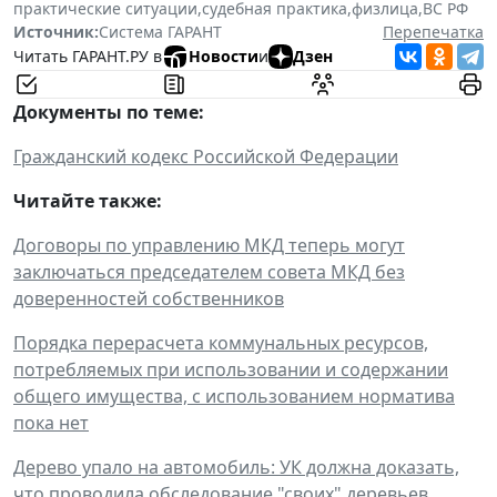
практические ситуации
,
судебная практика
,
физлица
,
ВС РФ
Источник:
Система ГАРАНТ
Перепечатка
Читать ГАРАНТ.РУ в
Новости
и
Дзен
Документы по теме:
Гражданский кодекс Российской Федерации
Читайте также:
Договоры по управлению МКД теперь могут
заключаться председателем совета МКД без
доверенностей собственников
Порядка перерасчета коммунальных ресурсов,
потребляемых при использовании и содержании
общего имущества, с использованием норматива
пока нет
Дерево упало на автомобиль: УК должна доказать,
что проводила обследование "своих" деревьев