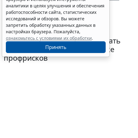
больничных. 26 ноября 2019
аналитики в целях улучшения и обеспечения
работоспособности сайта, статистических
исследований и обзоров. Вы можете
запретить обработку указанных данных в
настройках браузера. Пожалуйста,
ознакомьтесь с условиями их обработки
.
Работодатель вправе учитывать
Принять
опасность от БПЛА при оценке
профрисков
5 августа 2026 18:03
Труд