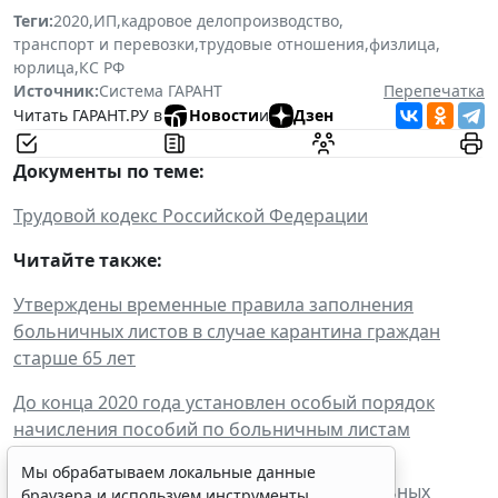
Теги:
2020
,
ИП
,
кадровое делопроизводство
,
транспорт и перевозки
,
трудовые отношения
,
физлица
,
юрлица
,
КС РФ
Источник:
Система ГАРАНТ
Перепечатка
Читать ГАРАНТ.РУ в
Новости
и
Дзен
Документы по теме:
Трудовой кодекс Российской Федерации
Читайте также:
Утверждены временные правила заполнения
больничных листов в случае карантина граждан
старше 65 лет
До конца 2020 года установлен особый порядок
начисления пособий по больничным листам
Мы обрабатываем локальные данные
ФСС России обновил список недействительных
браузера и используем инструменты