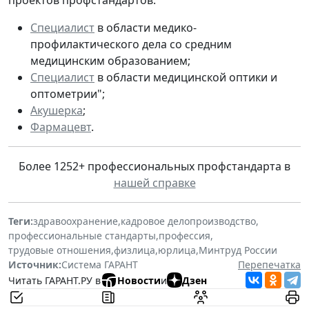
проектов профстандартов:
Специалист
в области медико-
профилактического дела со средним
медицинским образованием;
Специалист
в области медицинской оптики и
оптометрии";
Акушерка
;
Фармацевт
.
Более 1252+ профессиональных профстандарта в
нашей справке
Теги:
здравоохранение
,
кадровое делопроизводство
,
профессиональные стандарты
,
профессия
,
трудовые отношения
,
физлица
,
юрлица
,
Минтруд России
Источник:
Система ГАРАНТ
Перепечатка
Читать ГАРАНТ.РУ в
Новости
и
Дзен