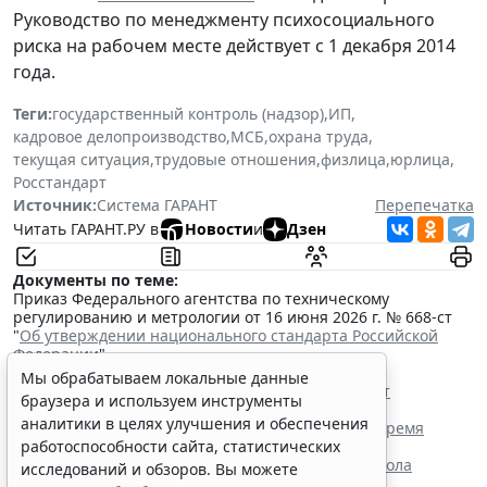
Руководство по менеджменту психосоциального
риска на рабочем месте действует с 1 декабря 2014
года.
Теги:
государственный контроль (надзор)
,
ИП
,
кадровое делопроизводство
,
МСБ
,
охрана труда
,
текущая ситуация
,
трудовые отношения
,
физлица
,
юрлица
,
Росстандарт
Источник:
Система ГАРАНТ
Перепечатка
Читать ГАРАНТ.РУ в
Новости
и
Дзен
Документы по теме:
Приказ Федерального агентства по техническому
регулированию и метрологии от 16 июня 2026 г. № 668-ст
"
Об утверждении национального стандарта Российской
Федерации
"
Читайте также:
Мы обрабатываем локальные данные
Росстандарт разработал проект ГОСТа для СИЗ от
браузера и используем инструменты
электрической дуги
аналитики в целях улучшения и обеспечения
Сотрудник имеет право уйти с места работы во время
обеденного перерыва
работоспособности сайта, статистических
Роструд напомнил о нюансах заполнения протокола
исследований и обзоров. Вы можете
проверки знаний по охране труда