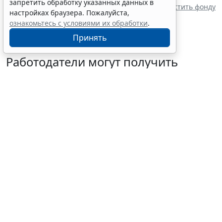
запретить обработку указанных данных в
Верховный Суд РФ заставил работодателя возместить фонду
настройках браузера. Пожалуйста,
переплату пособия
ознакомьтесь с условиями их обработки
.
Принять
Работодатели могут получить
субсидии при трудоустройстве
одиноких родителей
7 августа 2026 10:54
Труд