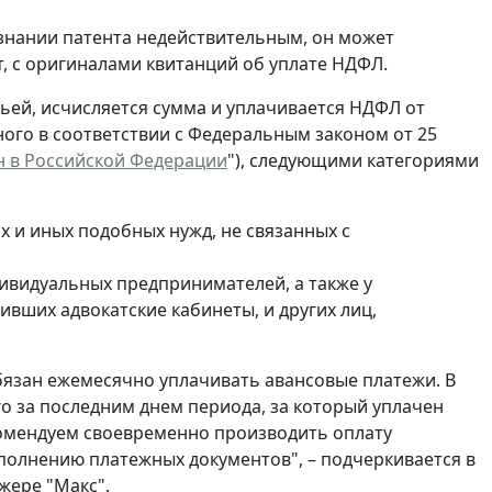
изнании патента недействительным, он может
, с оригиналами квитанций об уплате НДФЛ.
атьей, исчисляется сумма и уплачивается НДФЛ от
ного в соответствии с Федеральным законом от 25
 в Российской Федерации
"), следующими категориями
 и иных подобных нужд, не связанных с
дивидуальных предпринимателей, а также у
вших адвокатские кабинеты, и других лиц,
бязан ежемесячно уплачивать авансовые платежи. В
го за последним днем периода, за который уплачен
комендуем своевременно производить оплату
полнению платежных документов", – подчеркивается в
жере "Макс".