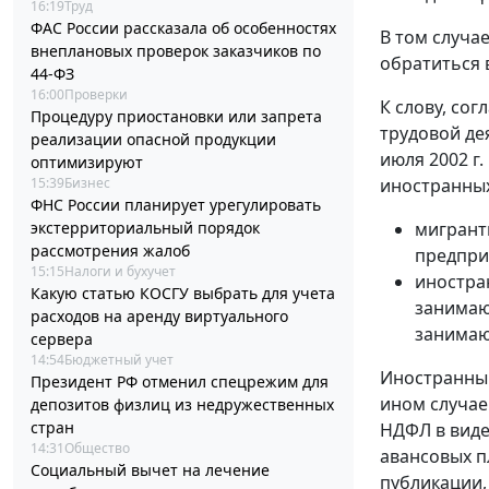
16:19
Труд
ФАС России рассказала об особенностях
В том случа
внеплановых проверок заказчиков по
обратиться 
44-ФЗ
16:00
Проверки
К слову, сог
Процедуру приостановки или запрета
трудовой де
реализации опасной продукции
июля 2002 г.
оптимизируют
15:39
Бизнес
иностранных
ФНС России планирует урегулировать
экстерриториальный порядок
мигрант
рассмотрения жалоб
предпри
15:15
Налоги и бухучет
иностра
Какую статью КОСГУ выбрать для учета
занимаю
расходов на аренду виртуального
занимаю
сервера
14:54
Бюджетный учет
Иностранный
Президент РФ отменил спецрежим для
ином случае
депозитов физлиц из недружественных
стран
НДФЛ в виде
14:31
Общество
авансовых п
Социальный вычет на лечение
публикации,