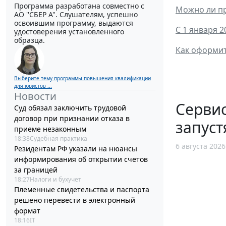
Программа разработана совместно с
Можно ли пр
АО ''СБЕР А". Слушателям, успешно
освоившим программу, выдаются
С 1 января 2
удостоверения установленного
образца.
Как оформит
Выберите тему программы повышения квалификации
для юристов ...
Новости
Сервис
Суд обязал заключить трудовой
договор при признании отказа в
запуст
приеме незаконным
18:38
Судебная практика
6 августа 2026
Резидентам РФ указали на нюансы
информирования об открытии счетов
за границей
18:27
Налоги и бухучет
Племенные свидетельства и паспорта
решено перевести в электронный
формат
18:16
IT