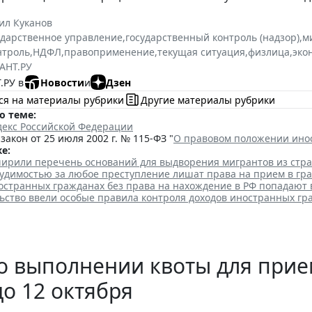
ил Куканов
ударственное управление
,
государственный контроль (надзор)
,
м
нтроль
,
НДФЛ
,
правоприменение
,
текущая ситуация
,
физлица
,
эко
АНТ.РУ
.РУ в
Новости
и
Дзен
ся на материалы рубрики
Другие материалы рубрики
о теме:
декс Российской Федерации
акон от 25 июля 2002 г. № 115-ФЗ "
О правовом положении ино
е:
ширили перечень оснований для выдворения мигрантов из стр
судимостью за любое преступление лишат права на прием в гр
остранных гражданах без права на нахождение в РФ попадают 
льство ввели особые правила контроля доходов иностранных гр
о выполнении квоты для прие
до 12 октября