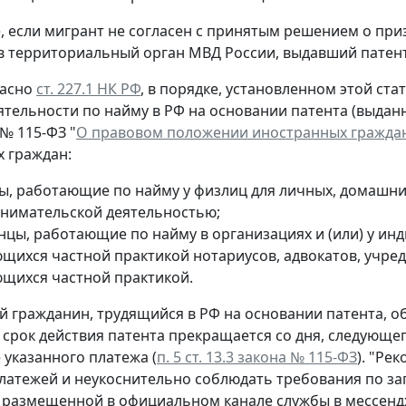
е, если мигрант не согласен с принятым решением о пр
в территориальный орган МВД России, выдавший патент
ласно
ст. 227.1 НК РФ
, в порядке, установленном этой ст
ятельности по найму в РФ на основании патента (выдан
 № 115-ФЗ "
О правовом положении иностранных граждан
 граждан:
ы, работающие по найму у физлиц для личных, домашних
нимательской деятельностью;
нцы, работающие по найму в организациях и (или) у ин
щихся частной практикой нотариусов, адвокатов, учреди
щихся частной практикой.
 гражданин, трудящийся в РФ на основании патента, о
 срок действия патента прекращается со дня, следующе
 указанного платежа (
п. 5 ст. 13.3 закона № 115-ФЗ
). "Ре
латежей и неукоснительно соблюдать требования по за
 размещенной в официальном канале службы в мессенд