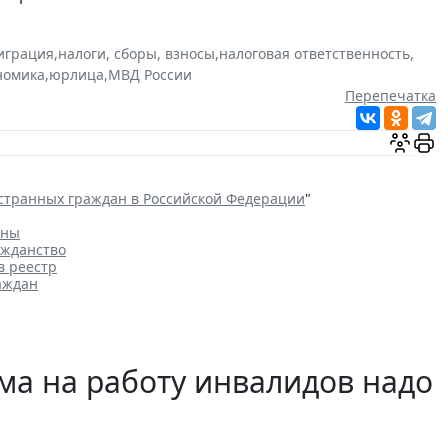
играция
,
налоги, сборы, взносы
,
налоговая ответственность
,
номика
,
юрлица
,
МВД России
Перепечатка
странных граждан в Российской Федерации
"
аны
ажданство
в реестр
аждан
ма на работу инвалидов надо