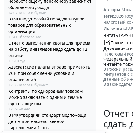
неработающему пенсионеру зависит от
облагаемого дохода
Авторы:
Миха
14:07
Налоги и бухучет
Теги:
2026
,
гос
В РФ введут особый порядок закупок
налоговый ко
товаров для образовательных
Источник:
ГАР
организаций
Читать ГАРАНТ
13:41
Образование
Подписать
Отчет о выполнении квоты для приема
Документы п
на работу инвалидов надо сдать до 12
Налоговый ко
октября
Федеральный з
13:20
Труд
Читайте такж
Адвокатские палаты вправе применять
В России рас
УСН при соблюдении условий и
Мигрантов с 
Данные об ин
ограничений
В законодате
12:58
Налоги и бухучет
Контракты по однородным товарам
можно заключать с одним и тем же
едпоставщиком
12:39
Бизнес
Отчет 
В РФ утвердили стандарт медпомощи
сдать 
детям при наследственной
тирозинемии 1 типа