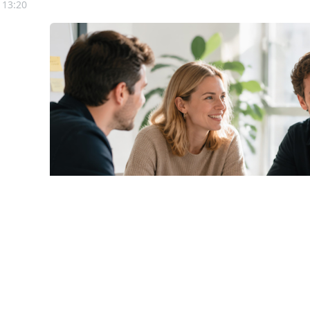
 13:20
© olgaddemina / Фотобанк 
олнении квоты для приема на работу инвалидов, срок сд