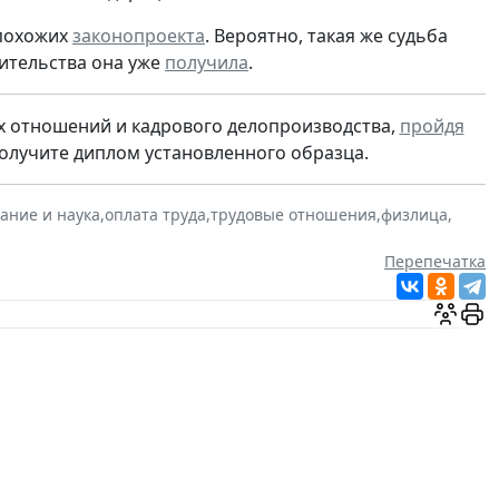
 похожих
законопроекта
. Вероятно, такая же судьба
вительства она уже
получила
.
х отношений и кадрового делопроизводства,
пройдя
получите диплом установленного образца.
ание и наука
,
оплата труда
,
трудовые отношения
,
физлица
,
Перепечатка