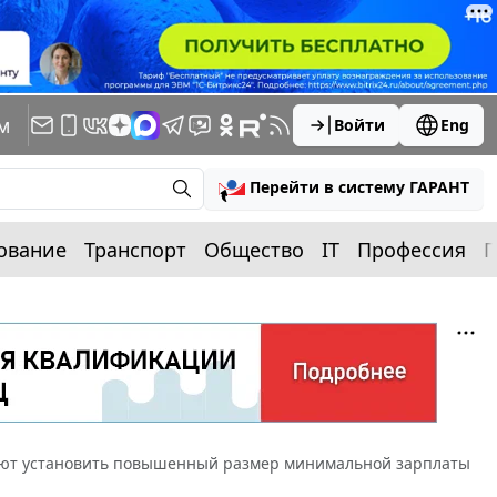
м
Войти
Eng
Перейти в систему ГАРАНТ
ование
Транспорт
Общество
IT
Профессия
П
гают установить повышенный размер минимальной зарплаты