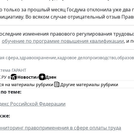
о только за прошлый месяц Госдума отклонила уже два
инициативу. Во всяком случае отрицательный отзыв Пра
оследние изменения правового регулирования трудовы
обучение по программе повышения квалификации
, и 
ая сфера
,
здравоохранение
,
кадровое делопроизводство
,
образов
стема ГАРАНТ
.РУ в
Новости
и
Дзен
ся на материалы рубрики
Другие материалы рубрики
по теме:
декс Российской Федерации
кже:
ниторинг правоприменения в сфере оплаты труда