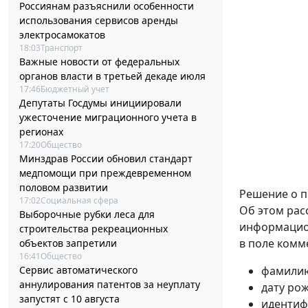
Россиянам разъяснили особенности
использования сервисов аренды
электросамокатов
18:03
Транспорт
Важные новости от федеральных
органов власти в третьей декаде июля
17:46
Бюджетный учет
Депутаты Госдумы инициировали
ужесточение миграционного учета в
регионах
17:20
Общество
Минздрав России обновил стандарт
медпомощи при преждевременном
половом развитии
Решение о п
17:02
Социальная сфера
Об этом рас
Выборочные рубки леса для
информацион
строительства рекреационных
в поле комм
объектов запретили
16:41
Общество
Сервис автоматического
фамилию
аннулирования патентов за неуплату
дату ро
запустят с 10 августа
идентиф