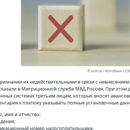
© vrvirus / Фотобанк 123
ризнании их недействительными в связи с невнесением
сказали в Миграционной службе МВД России. При этом 
ных системах третьим лицам, которые вносят авансов
ентария к платежу указывать полные установочные данн
, имя и отчество;
ждения;
икационный номер налогоплательщика.