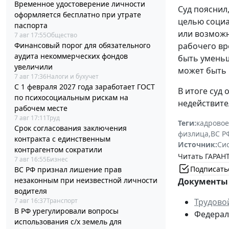
Временное удостоверение личности
Суд пояснил
оформляется бесплатно при утрате
целью социа
паспорта
или возможн
7 авг 17:55
Общество
Финансовый порог для обязательного
рабочего вр
аудита некоммерческих фондов
быть уменьш
увеличили
может быть 
7 авг 17:36
Налоги и бухучет
С 1 февраля 2027 года заработает ГОСТ
В итоге суд
по психосоциальным рискам на
недействит
рабочем месте
7 авг 17:11
Труд
Теги:
кадровое
Срок согласования заключения
физлица
,
ВС Р
контракта с единственным
Источник:
Си
контрагентом сократили
Читать ГАРАНТ
7 авг 16:55
Бизнес
Подписать
ВС РФ признал лишение прав
незаконным при неизвестной личности
Документы 
водителя
7 авг 16:37
Транспорт
Трудово
В РФ урегулировали вопросы
Федераль
использования с/х земель для