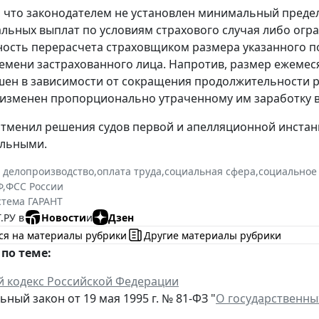
, что законодателем не установлен минимальный пред
льных выплат по условиям страхового случая либо огра
ость перерасчета страховщиком размера указанного п
емени застрахованного лица. Напротив, размер ежемес
ен в зависимости от сокращения продолжительности ра
изменен пропорционально утраченному им заработку в 
 отменил решения судов первой и апелляционной инстан
ельными.
 делопроизводство
,
оплата труда
,
социальная сфера
,
социальное
Ф
,
ФСС России
стема ГАРАНТ
.РУ в
Новости
и
Дзен
ся на материалы рубрики
Другие материалы рубрики
по теме:
й кодекс Российской Федерации
ный закон от 19 мая 1995 г. № 81-ФЗ "
О государственны