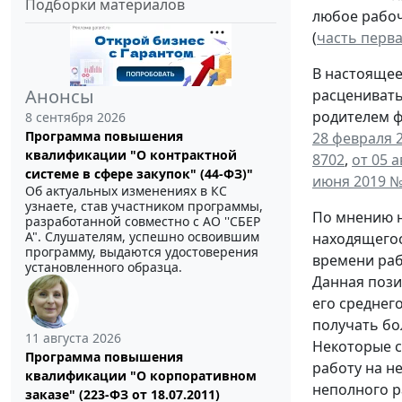
Подборки материалов
любое рабоч
(
часть перва
В настоящее
Анонсы
расценивать
родителем ф
8 сентября 2026
Программа повышения
28 февраля 2
квалификации "О контрактной
8702
,
от 05 а
системе в сфере закупок" (44-ФЗ)"
июня 2019 №
Об актуальных изменениях в КС
узнаете, став участником программы,
По мнению н
разработанной совместно с АО ''СБЕР
А". Слушателям, успешно освоившим
находящегос
программу, выдаются удостоверения
времени раб
установленного образца.
Данная пози
его среднег
получать бо
11 августа 2026
Некоторые с
Программа повышения
работу на н
квалификации "О корпоративном
неполного р
заказе" (223-ФЗ от 18.07.2011)