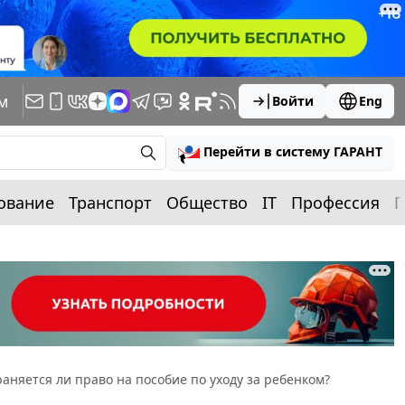
м
Войти
Eng
Перейти в систему ГАРАНТ
ование
Транспорт
Общество
IT
Профессия
П
раняется ли право на пособие по уходу за ребенком?