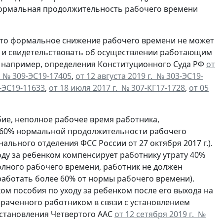
нормальная продолжительность рабочего времени
 что формальное снижение рабочего времени не может
и и свидетельствовать об осуществлении работающим
, например, определения Конституционного Суда РФ
от
. № 309-ЭС19-17405
,
от 12 августа 2019 г. № 303-ЭС19-
7-ЭС19-11633
,
от 18 июля 2017 г. № 307-КГ17-1728
,
от 05
бие, неполное рабочее время работника,
ь 60% нормальной продолжительности рабочего
ального отделения ФСС России от 27 октября 2017 г.).
оду за ребенком компенсирует работнику утрату 40%
полного рабочего времени, работник не должен
 работать более 60% от нормы рабочего времени).
м пособия по уходу за ребенком после его выхода на
траченного работником в связи с установлением
остановления Четвертого ААС
от 12 сетября 2019 г. №