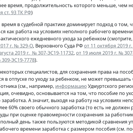
ее время, продолжительность которого меньше, чем 
я ст. 93 ТК РФ
)
 время в судебной практике доминирует подход о том,
ся как работа на условиях неполного рабочего времен
актического ежедневного ухода за ребенком (смотрите
017 г. № 329-О
, Верховного Суда РФ
от 11 октября 2019 г
вгуста 2019 г. № 307-ЭС19-11732
,
от 19 июля 2019 г. № 30
 309-ЭС19-7778
).
екоторых специалистов, для сохранения права на посо
я в отпуске по уходу за ребенком, не может превышат
отника (см., например,
информацию
Удмуртского регион
ция, очевидно, основывается на том, что пособие по ух
о заработка. А значит, выходя на работу на условиях не
лее 60% своего обычного заработка (то есть не должен
уды при оценке правомерности сохранения за работнико
еполный день также пользуются методикой сравнения у
абочего времени заработка с размером пособия (см. п