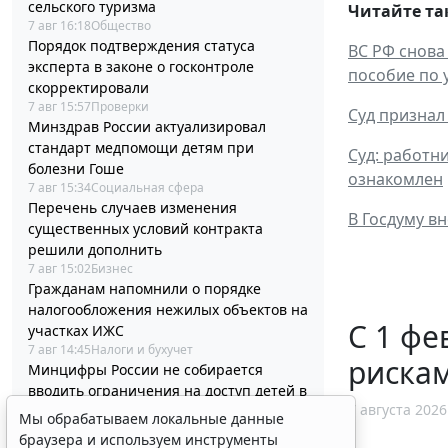
сельского туризма
Читайте та
7 авг 16:18
Общество
Порядок подтверждения статуса
ВС РФ снова
эксперта в законе о госконтроле
пособие по 
скорректировали
7 авг 15:57
Проверки
Суд признал
Минздрав России актуализировал
стандарт медпомощи детям при
Суд: работн
болезни Гоше
ознакомлен
7 авг 15:34
Социальная сфера
Перечень случаев изменения
В Госдуму в
существенных условий контракта
решили дополнить
7 авг 15:02
Бизнес
Гражданам напомнили о порядке
налогообложения нежилых объектов на
С 1 фе
участках ИЖС
7 авг 14:45
Налоги и бухучет
рискам
Минцифры России не собирается
вводить ограничения на доступ детей в
7 августа 2026
соцсети
Мы обрабатываем локальные данные
7 авг 14:20
Общество
браузера и используем инструменты