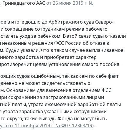
8
, Тринадцатого ААС
от 25 июня 2019 г. №
рое в итоге дошло до Арбитражного суда Северо-
али сокращение сотрудникам режима рабочего
влять уход за ребенком. В этой связи суды отказали
 незаконным решения ФСС России об отказе в
м. Судьи указали, что в таком случае выплачиваемое
нного заработка и приобретает характер
противоречит целям установления самого пособия.
оящих судов ошибочным, так как сам по себе факт
дневно не может свидетельствовать о
ом. Основанием для вынесения отделением ФСС
при сохранении за застрахованными лицами
тной платы, утрата ежемесячной заработной платы
ае утрата заработка указанными сотрудниками
о округа, такие выводы Фонда не могут быть
га от 11 ноября 2019 г. № Ф07-12363/19
).