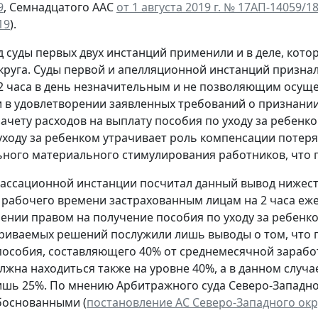
9
, Семнадцатого ААС
от 1 августа 2019 г. № 17АП-14059/1
19
).
д суды первых двух инстанций применили и в деле, кото
круга. Суды первой и апелляционной инстанций призн
2 часа в день незначительным и не позволяющим осущест
 в удовлетворении заявленных требований о признании
зачету расходов на выплату пособия по уходу за ребенко
уходу за ребенком утрачивает роль компенсации потеря
ного материального стимулирования работников, что 
кассационной инстанции посчитал данный вывод нижест
рабочего времени застрахованным лицам на 2 часа еже
ении правом на получение пособия по уходу за ребенк
риваемых решений послужили лишь выводы о том, что 
пособия, составляющего 40% от среднемесячной зарабо
олжна находиться также на уровне 40%, а в данном случ
ишь 25%. По мнению Арбитражного суда Северо-Западног
боснованными (
постановление АС Северо-Западного окру