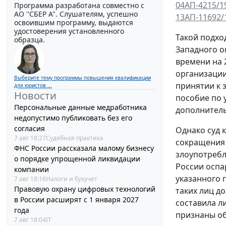
04АП-4215/1
Программа разработана совместно с
АО ''СБЕР А". Слушателям, успешно
13АП-11692/
освоившим программу, выдаются
удостоверения установленного
Такой подхо
образца.
Западного о
времени на 
организации
Выберите тему программы повышения квалификации
принятии к 
для юристов ...
Новости
пособие по 
Персональные данные медработника
дополнитель
недопустимо публиковать без его
согласия
Однако суд 
7 авг 18:27
Судебная практика
сокращения 
ФНС России рассказала малому бизнесу
злоупотребл
о порядке упрощенной ликвидации
России оспа
компании
указанного 
7 авг 18:16
Налоги и бухучет
Правовую охрану цифровых технологий
таких лиц д
в России расширят с 1 января 2027
составила л
года
признаны о
7 авг 18:04
IT