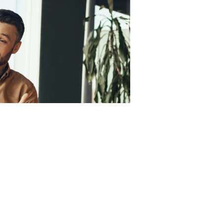
RF.com
работодателям якобы придется работать по новым
водителей обяжут регулярно давать обратную связь.