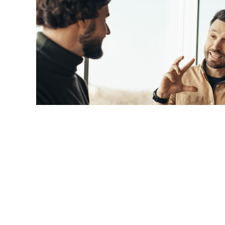
© milkos / Фотобанк 123
а волна публикаций о том, что с 1 февраля 2027 года 
отрудников нельзя будет "принуждать к работе", а руко