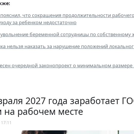
кже:
 пояснил, что сокращения продолжительности рабочего 
уходу за ребенком недостаточно
 увольнение беременной сотрудницы по собственному
ика нельзя наказать за нарушение положений локальног
несен очередной законопроект о минимальном размере
враля 2027 года заработает 
 на рабочем месте
 17:11