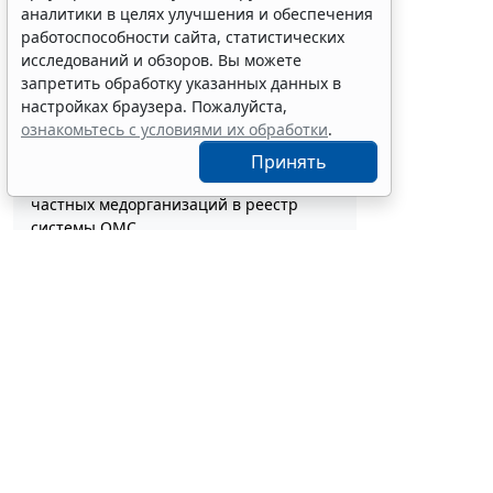
Совет ФПА РФ утвердил новые
аналитики в целях улучшения и обеспечения
разъяснения по вопросам адвокатской
работоспособности сайта, статистических
деятельности
исследований и обзоров. Вы можете
7 авг 13:56
Профессия
запретить обработку указанных данных в
Каким документом оформить
настройках браузера. Пожалуйста,
реклассификацию задолженности
ознакомьтесь с условиями их обработки
.
подотчетного лица
7 авг 13:37
Бюджетный учет
Принять
Определены особенности включения
частных медорганизаций в реестр
системы ОМС
7 авг 13:19
Социальная сфера
Спецрежим НПД вправе применять
несовершеннолетние в возрасте от 14
до 18 лет
7 авг 12:58
Налоги и бухучет
При госрегистрации судна определят
соответствие идентифицирующим
признакам
7 авг 12:34
Транспорт
В СМИ прошл
В Госдуме предложили заменить ЕГЭ
правилам: с
аттестацией в форме государственного