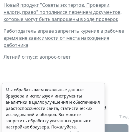
Новый продукт "Советы экспертов. Проверки,
налоги, право" пополнился перечнем документов,
которые могут быть запрошены в ходе проверок
Работодатель вправе запретить курение в рабочее
время вне зависимости от места нахождения
работника
Летний отпуск: вопрос-ответ
Сервис автоматического
Мы обрабатываем локальные данные
браузера и используем инструменты
аннулирования патентов за
аналитики в целях улучшения и обеспечения
неуплату запустят с 10 августа
работоспособности сайта, статистических
исследований и обзоров. Вы можете
6 августа 2026 16:19
Труд
запретить обработку указанных данных в
настройках браузера. Пожалуйста,