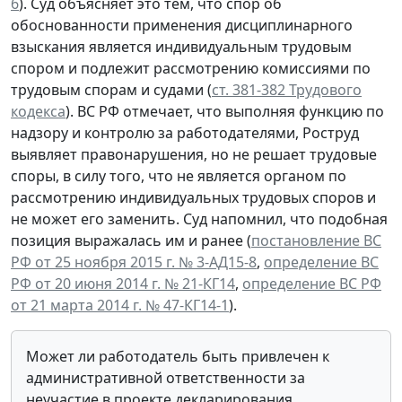
6
). Суд объясняет это тем, что спор об
обоснованности применения дисциплинарного
взыскания является индивидуальным трудовым
спором и подлежит рассмотрению комиссиями по
трудовым спорам и судами (
ст. 381-382 Трудового
кодекса
). ВС РФ отмечает, что выполняя функцию по
надзору и контролю за работодателями, Роструд
выявляет правонарушения, но не решает трудовые
споры, в силу того, что не является органом по
рассмотрению индивидуальных трудовых споров и
не может его заменить. Суд напомнил, что подобная
позиция выражалась им и ранее (
постановление ВС
РФ от 25 ноября 2015 г. № 3-АД15-8
,
определение ВС
РФ от 20 июня 2014 г. № 21-КГ14
,
определение ВС РФ
от 21 марта 2014 г. № 47-КГ14-1
).
Может ли работодатель быть привлечен к
административной ответственности за
неучастие в проекте декларирования