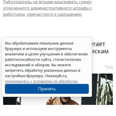
Работодатель не вправе взыскивать сумму
уплаченного административного штрафа с
работника, причастного к нарушению
С 1 февраля 2027 года заработает
Мы обрабатываем локальные данные
браузера и используем инструменты
ГОСТ по психосоциальным рискам
аналитики в целях улучшения и обеспечения
на рабочем месте
работоспособности сайта, статистических
исследований и обзоров. Вы можете
7 августа 2026 17:11
Труд
запретить обработку указанных данных в
настройках браузера. Пожалуйста,
ознакомьтесь с условиями их обработки
.
Принять