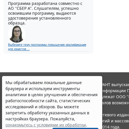
Программа разработана совместно с
АО ''СБЕР А". Слушателям, успешно
освоившим программу, выдаются
удостоверения установленного
образца.
Выберите тему программы повышения квалификации
для юристов ...
Мы обрабатываем локальные данные
© ООО "НПП "ГАРАНТ-СЕРВИС", 2026. Система ГАРАНТ выпускае
браузера и используем инструменты
участниками Российской ассоциации правовой информации Г
аналитики в целях улучшения и обеспечения
Все права на материалы сайта ГАРАНТ.РУ принадлежат ООО "
работоспособности сайта, статистических
Полное или частичное воспроизведение материалов возможн
исследований и обзоров. Вы можете
Правила использования портала.
запретить обработку указанных данных в
Портал ГАРАНТ.РУ зарегистрирован в качестве сетевого изда
настройках браузера. Пожалуйста,
надзору в сфере связи,информационных технологий и массо
ознакомьтесь с условиями их обработки
.
(Роскомнадзором), Эл № ФС77-58365 от 18 июня 2014 года.