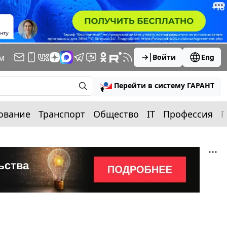
м
Войти
Eng
Перейти в систему ГАРАНТ
ование
Транспорт
Общество
IT
Профессия
П