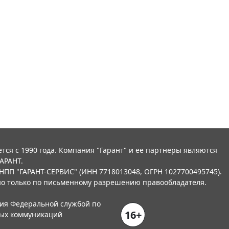
тся с 1990 года. Компания "Гарант" и ее партнеры являются
АРАНТ.
НПП "ГАРАНТ-СЕРВИС" (ИНН 7718013048, ОГРН 1027700495745).
о только по письменному разрешению правообладателя.
ния Федеральной службой по
16+
вых коммуникаций