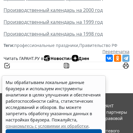
Производственный календарь на 2000 год
Производственный календарь на 1999 год
Производственный календарь на 1998 год
Теги:
профессиональные праздники
,
Правительство РФ
Перепечатка
Читать ГАРАНТ.РУ в
Новости
и
Дзен
Мы обрабатываем локальные данные
браузера и используем инструменты
аналитики в целях улучшения и обеспечения
работоспособности сайта, статистических
© ООО "НПП "ГАРАНТ-СЕРВИС", 2026. Система ГАРАНТ
исследований и обзоров. Вы можете
выпускается с 1990 года. Компания "Гарант" и ее партнеры
запретить обработку указанных данных в
являются участниками Российской ассоциации правовой
настройках браузера. Пожалуйста,
информации ГАРАНТ.
ознакомьтесь с условиями их обработки
.
Портал ГАРАНТ.РУ зарегистрирован в качестве сетевого