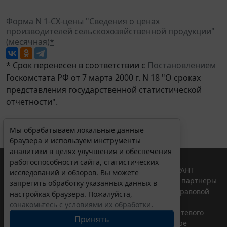
Форма
N 1-СХ-цены
"Сведения о ценах
производителей сельскохозяйственной продукции"
(месячная)
*
* Срок перенесен в соответствии с
Постановлением
Госкомстата РФ от 7 марта 2000 г. N 18 "О сроках
представления государственной статистической
отчетности".
Мы обрабатываем локальные данные
браузера и используем инструменты
аналитики в целях улучшения и обеспечения
работоспособности сайта, статистических
© ООО "НПП "ГАРАНТ-СЕРВИС", 2026. Система ГАРАНТ
исследований и обзоров. Вы можете
выпускается с 1990 года. Компания "Гарант" и ее партнеры
запретить обработку указанных данных в
являются участниками Российской ассоциации правовой
настройках браузера. Пожалуйста,
информации ГАРАНТ.
ознакомьтесь с условиями их обработки
.
Портал ГАРАНТ.РУ зарегистрирован в качестве сетевого
Принять
издания Федеральной службой по надзору в сфере