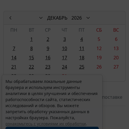
ДЕКАБРЬ
2026
ПН
ВТ
СР
ЧТ
ПТ
СБ
ВС
1
2
3
4
5
6
7
8
9
10
11
12
13
14
15
16
17
18
19
20
21
22
23
24
25
26
27
28
29
30
31
Мы обрабатываем локальные данные
браузера и используем инструменты
24 декабря 2026
аналитики в целях улучшения и обеспечения
Форма
N 1-ПС (уголь) срочная
"Сведения о поставке
работоспособности сайта, статистических
угля" (суточная)
исследований и обзоров. Вы можете
запретить обработку указанных данных в
настройках браузера. Пожалуйста,
ознакомьтесь с условиями их обработки
.