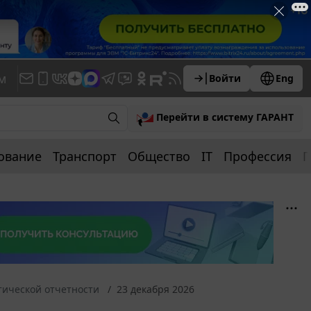
м
Войти
Eng
Перейти в систему ГАРАНТ
ование
Транспорт
Общество
IT
Профессия
П
тической отчетности
23 декабря 2026