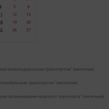
4
5
6
11
12
13
18
19
20
25
26
27
узов железнодорожным транспортом" (месячная)
автомобильным транспортом" (месячная)
узов организациями морского транспорта" (месячная)