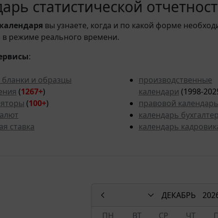
арь статистической отчетности
календаря
вы узнаете, когда и по какой форме необход
 в режиме реального времени.
ервисы
:
 бланки и образцы
производственные
ения
(
1267+
)
календари
(1998-202
ляторы
(
100+
)
правовой календар
валют
календарь бухгалте
ая ставка
календарь кадровик
ДЕКАБРЬ
202
ПН
ВТ
СР
ЧТ