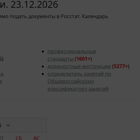
. 23.12.2026
имо подать документы в Росстат. Календарь
профессиональные
5)
стандарты
(
1601+
)
ь
должностные инструкции
(
5277
+
)
ра
определитель занятий по
а
Общероссийскому
классификатору занятий
6
ПТ
СБ
ВС