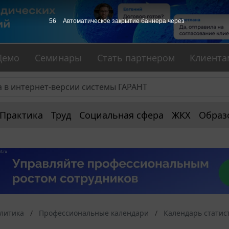
56
Автоматическое закрытие баннера через
Демо
Семинары
Стать партнером
Клиента
Практика
Труд
Социальная сфера
ЖКХ
Образ
алитика
Профессиональные календари
Календарь статис