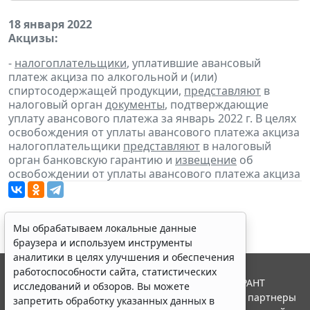
18 января 2022
Акцизы:
-
налогоплательщики
, уплатившие авансовый
платеж акциза по алкогольной и (или)
спиртосодержащей продукции,
представляют
в
налоговый орган
документы
, подтверждающие
уплату авансового платежа за январь 2022 г. В целях
освобождения от уплаты авансового платежа акциза
налогоплательщики
представляют
в налоговый
орган банковскую гарантию и
извещение
об
освобождении от уплаты авансового платежа акциза
Мы обрабатываем локальные данные
браузера и используем инструменты
аналитики в целях улучшения и обеспечения
работоспособности сайта, статистических
© ООО "НПП "ГАРАНТ-СЕРВИС", 2026. Система ГАРАНТ
исследований и обзоров. Вы можете
выпускается с 1990 года. Компания "Гарант" и ее партнеры
запретить обработку указанных данных в