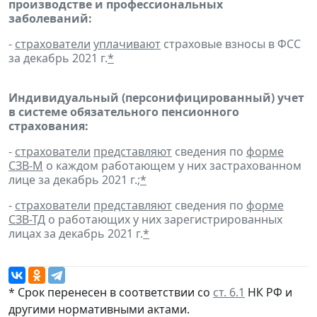
производстве и профессиональных
заболеваний:
-
страхователи
уплачивают
страховые взносы в ФСС
за декабрь 2021 г.
*
Индивидуальный (персонифицированный) учет
в системе обязательного пенсионного
страхования:
-
страхователи
представляют
сведения по
форме
СЗВ-М
о каждом работающем у них застрахованном
лице за декабрь 2021 г.;
*
-
страхователи
представляют
сведения по
форме
СЗВ-ТД
о работающих у них зарегистрированных
лицах за декабрь 2021 г.
*
* Срок перенесен в соответствии со
ст. 6.1
НК РФ и
другими
нормативными актами
.