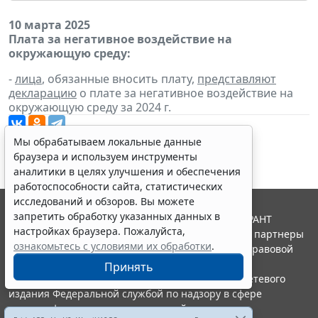
10 марта 2025
Плата за негативное воздействие на
окружающую среду:
-
лица
, обязанные вносить плату,
представляют
декларацию
о плате за негативное воздействие на
окружающую среду за 2024 г.
Мы обрабатываем локальные данные
браузера и используем инструменты
аналитики в целях улучшения и обеспечения
работоспособности сайта, статистических
исследований и обзоров. Вы можете
запретить обработку указанных данных в
© ООО "НПП "ГАРАНТ-СЕРВИС", 2026. Система ГАРАНТ
настройках браузера. Пожалуйста,
выпускается с 1990 года. Компания "Гарант" и ее партнеры
ознакомьтесь с условиями их обработки
.
являются участниками Российской ассоциации правовой
информации ГАРАНТ.
Принять
Портал ГАРАНТ.РУ зарегистрирован в качестве сетевого
издания Федеральной службой по надзору в сфере
связи,информационных технологий и массовых