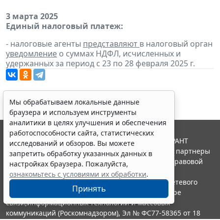
3 марта 2025
Единый налоговый платеж:
- налоговые агенты
представляют
в налоговый орган
уведомление
о суммах НДФЛ, исчисленных и
удержанных за период с 23 по 28 февраля 2025 г.
Мы обрабатываем локальные данные
браузера и используем инструменты
аналитики в целях улучшения и обеспечения
работоспособности сайта, статистических
© ООО "НПП "ГАРАНТ-СЕРВИС", 2026. Система ГАРАНТ
исследований и обзоров. Вы можете
выпускается с 1990 года. Компания "Гарант" и ее партнеры
запретить обработку указанных данных в
являются участниками Российской ассоциации правовой
настройках браузера. Пожалуйста,
информации ГАРАНТ.
ознакомьтесь с условиями их обработки
.
Портал ГАРАНТ.РУ зарегистрирован в качестве сетевого
Принять
издания Федеральной службой по надзору в сфере
связи,информационных технологий и массовых
коммуникаций (Роскомнадзором), Эл № ФС77-58365 от 18