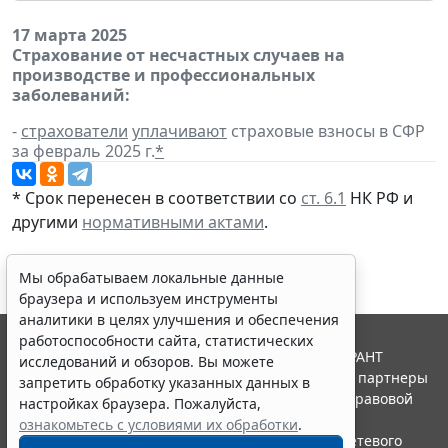
17 марта 2025
Страхование от несчастных случаев на
производстве и профессиональных
заболеваний:
-
страхователи
уплачивают
страховые взносы в СФР
за февраль 2025 г.
*
* Срок перенесен в соответствии со
ст. 6.1
НК РФ и
другими
нормативными актами
.
Мы обрабатываем локальные данные
браузера и используем инструменты
аналитики в целях улучшения и обеспечения
работоспособности сайта, статистических
© ООО "НПП "ГАРАНТ-СЕРВИС", 2026. Система ГАРАНТ
исследований и обзоров. Вы можете
выпускается с 1990 года. Компания "Гарант" и ее партнеры
запретить обработку указанных данных в
являются участниками Российской ассоциации правовой
настройках браузера. Пожалуйста,
информации ГАРАНТ.
ознакомьтесь с условиями их обработки
.
Портал ГАРАНТ.РУ зарегистрирован в качестве сетевого