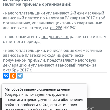
Налог на прибыль организаций:
- налогоплательщики
уплачивают
2-й ежемесячный
авансовый платеж по налогу за IV квартал 2017 г. (об
организациях, уплачивающих только квартальные
авансовые платежи, см.
ст. 286
НК РФ);
- налоговые агенты
представляют
расчеты по итогам
отчетного периода;
- налогоплательщики, исчисляющие ежемесячные
авансовые платежи исходя из фактически
полученной прибыли,
представляют
налоговую
декларацию
и
уплачивают
авансовый платеж за
октябрь 2017 г.
Мы обрабатываем локальные данные
браузера и используем инструменты
аналитики в целях улучшения и обеспечения
работоспособности сайта, статистических
© ООО "НПП "ГАРАНТ-СЕРВИС", 2026. Система ГАРАНТ
исследований и обзоров. Вы можете