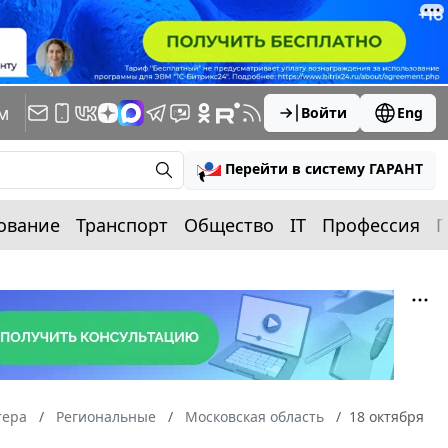
м
Войти
Eng
Перейти в систему ГАРАНТ
ование
Транспорт
Общество
IT
Профессия
П
тера
Региональные
Московская область
18 октября