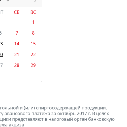
7
ПТ
СБ
ВС
1
6
7
8
13
14
15
20
21
22
27
28
29
огольной и (или) спиртосодержащей продукции,
 авансового платежа за октябрь 2017 г. В целях
ьщики
представляют
в налоговый орган банковскую
ежа акциза