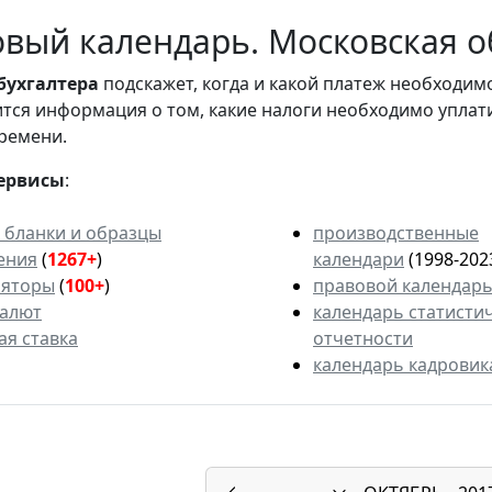
вый календарь. Московская об
бухгалтера
подскажет, когда и какой платеж необходи
вится информация о том, какие налоги необходимо уплат
ремени.
ервисы
:
 бланки и образцы
производственные
ения
(
1267+
)
календари
(1998-202
ляторы
(
100+
)
правовой календар
валют
календарь статисти
ая ставка
отчетности
календарь кадровик