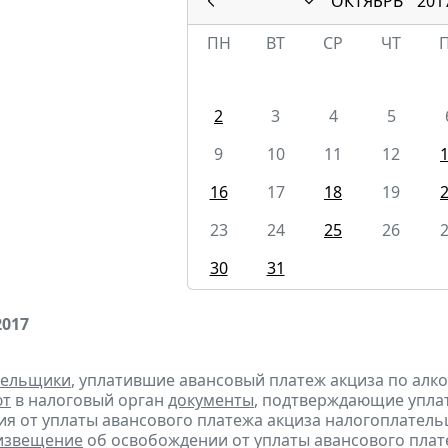
ОКТЯБРЬ
201
ПН
ВТ
СР
ЧТ
2
3
4
5
9
10
11
12
16
17
18
19
23
24
25
26
30
31
2017
тельщики
, уплатившие авансовый платеж акциза по алк
ют
в налоговый орган
документы
, подтверждающие уплату
я от уплаты авансового платежа акциза налогоплател
извещение
об освобождении от уплаты авансового плат