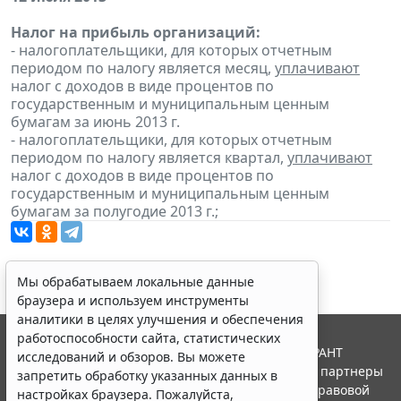
Налог на прибыль организаций:
- налогоплательщики, для которых отчетным
периодом по налогу является месяц,
уплачивают
налог с доходов в виде процентов по
государственным и муниципальным ценным
бумагам за июнь 2013 г.
- налогоплательщики, для которых отчетным
периодом по налогу является квартал,
уплачивают
налог с доходов в виде процентов по
государственным и муниципальным ценным
бумагам за полугодие 2013 г.;
Мы обрабатываем локальные данные
браузера и используем инструменты
аналитики в целях улучшения и обеспечения
работоспособности сайта, статистических
© ООО "НПП "ГАРАНТ-СЕРВИС", 2026. Система ГАРАНТ
исследований и обзоров. Вы можете
выпускается с 1990 года. Компания "Гарант" и ее партнеры
запретить обработку указанных данных в
являются участниками Российской ассоциации правовой
настройках браузера. Пожалуйста,