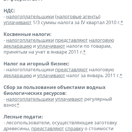
НДС:
-
налогоплательщики
(
налоговые агенты
)
уплачивают
1/3 суммы налога за IV квартал 2010 г.
*
Косвенные налоги:
-
налогоплательщики
представляют
налоговую
декларацию
и
уплачивают
налоги по товарам,
принятым на учет в январе 2011 г.
*
Налог на игорный бизнес:
- налогоплательщики
представляют
налоговую
декларацию
и
уплачивают
налог за январь 2011 г.
*
Сбор за пользование объектами водных
биологических ресурсов:
-
налогоплательщики
уплачивают
регулярный
взнос
*
Лесные подати:
- лесопользователи, осуществляющие заготовку
древесины,
представляют
справку
о стоимости