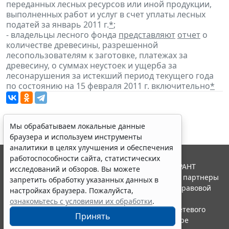
переданных лесных ресурсов или иной продукции,
выполненных работ и услуг в счет уплаты лесных
податей за январь 2011 г.
*
;
- владельцы лесного фонда
представляют
отчет
о
количестве древесины, разрешенной
лесопользователям к заготовке, платежах за
древесину, о суммах неустоек и ущерба за
лесонарушения за истекший период текущего года
по состоянию на 15 февраля 2011 г. включительно
*
Мы обрабатываем локальные данные
браузера и используем инструменты
аналитики в целях улучшения и обеспечения
работоспособности сайта, статистических
© ООО "НПП "ГАРАНТ-СЕРВИС", 2026. Система ГАРАНТ
исследований и обзоров. Вы можете
выпускается с 1990 года. Компания "Гарант" и ее партнеры
запретить обработку указанных данных в
являются участниками Российской ассоциации правовой
настройках браузера. Пожалуйста,
информации ГАРАНТ.
ознакомьтесь с условиями их обработки
.
Портал ГАРАНТ.РУ зарегистрирован в качестве сетевого
Принять
издания Федеральной службой по надзору в сфере