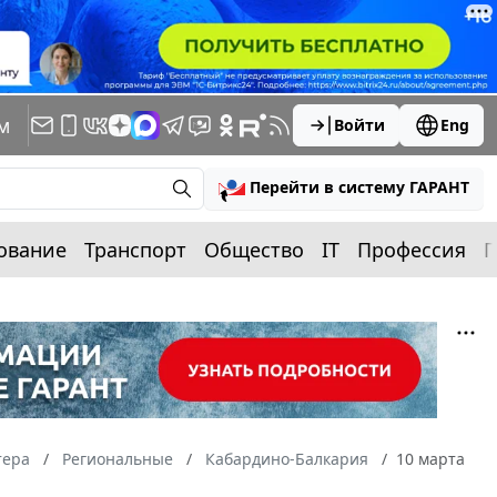
м
Войти
Eng
Перейти в систему ГАРАНТ
ование
Транспорт
Общество
IT
Профессия
П
тера
Региональные
Кабардино-Балкария
10 марта