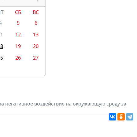
ПТ
СБ
ВС
4
5
6
11
12
13
18
19
20
25
26
27
за негативное воздействие на окружающую среду за