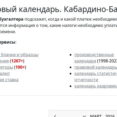
вый календарь. Кабардино-Ба
бухгалтера
подскажет, когда и какой платеж необходи
вится информация о том, какие налоги необходимо уплат
ремени.
ервисы
:
 бланки и образцы
производственные
ения
(
1267+
)
календари
(1998-202
ляторы
(
100+
)
правовой календар
валют
календарь статисти
ая ставка
отчетности
календарь кадровик
МАРТ
2016