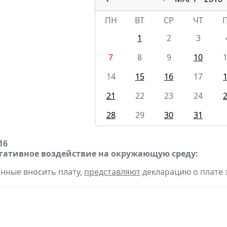
ПН
ВТ
СР
ЧТ
1
2
3
7
8
9
10
14
15
16
17
21
22
23
24
28
29
30
31
16
егативное воздействие на окружающую среду:
анные вносить плату,
представляют
декларацию о плате 