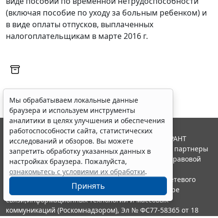
виде пособий по временной нетрудоспособности
(включая пособие по уходу за больным ребенком) и
в виде оплаты отпусков, выплаченных
налогоплательщикам в марте 2016 г.
Мы обрабатываем локальные данные
браузера и используем инструменты
аналитики в целях улучшения и обеспечения
работоспособности сайта, статистических
© ООО "НПП "ГАРАНТ-СЕРВИС", 2026. Система ГАРАНТ
исследований и обзоров. Вы можете
выпускается с 1990 года. Компания "Гарант" и ее партнеры
запретить обработку указанных данных в
являются участниками Российской ассоциации правовой
настройках браузера. Пожалуйста,
информации ГАРАНТ.
ознакомьтесь с условиями их обработки
.
Портал ГАРАНТ.РУ зарегистрирован в качестве сетевого
Принять
издания Федеральной службой по надзору в сфере
связи,информационных технологий и массовых
коммуникаций (Роскомнадзором), Эл № ФС77-58365 от 18