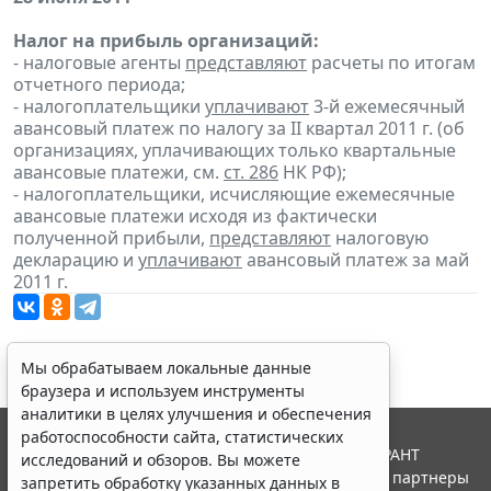
Налог на прибыль организаций:
- налоговые агенты
представляют
расчеты по итогам
отчетного периода;
- налогоплательщики
уплачивают
3-й ежемесячный
авансовый платеж по налогу за II квартал 2011 г. (об
организациях, уплачивающих только квартальные
авансовые платежи, см.
ст. 286
НК РФ);
- налогоплательщики, исчисляющие ежемесячные
авансовые платежи исходя из фактически
полученной прибыли,
представляют
налоговую
декларацию и
уплачивают
авансовый платеж за май
2011 г.
Мы обрабатываем локальные данные
браузера и используем инструменты
аналитики в целях улучшения и обеспечения
работоспособности сайта, статистических
© ООО "НПП "ГАРАНТ-СЕРВИС", 2026. Система ГАРАНТ
исследований и обзоров. Вы можете
выпускается с 1990 года. Компания "Гарант" и ее партнеры
запретить обработку указанных данных в