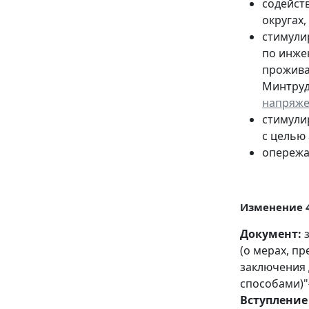
содейст
округах,
стимули
по инже
проживаю
Минтруда
напряже
стимули
с целью
опережа
Изменение 4
Документ:
з
(о мерах, п
заключения 
способами)"
Вступление 