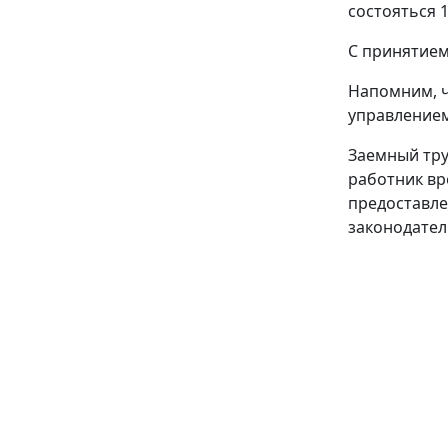
состояться 
С принятие
Напомним, ч
управлением
Заемный тру
работник вр
предоставле
законодател