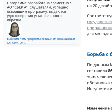
Программа разработана совместно с
на 20 декабр
АО ''СБЕР А". Слушателям, успешно
освоившим программу, выдаются
Соответству
удостоверения установленного
образца.
государстве
приравненны
для молодеж
Выберите тему программы повышения квалификации
для юристов ...
Борьба с
По данным М
составила
8
тыс.
человек
обстановка 
Ингушетия и
Изменение 3