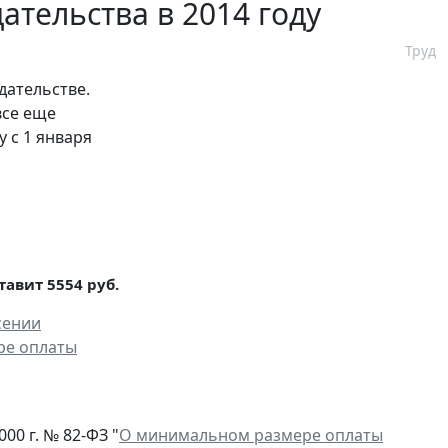
ательства в 2014 году
Труд
дательстве.
все еще
у с 1 января
авит 5554 руб.
сении
ре оплаты
0 г. № 82-ФЗ "
О минимальном размере оплаты