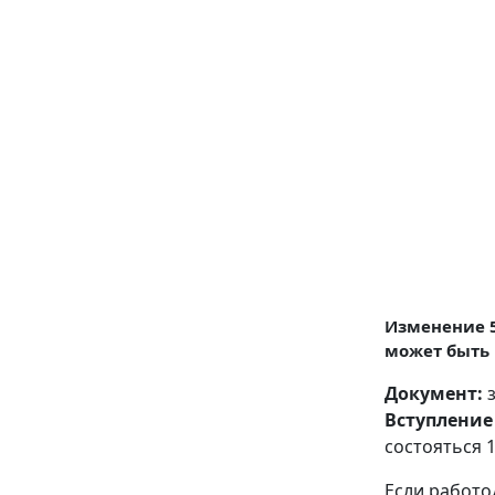
Изменение 5
может быть 
Документ:
з
Вступление 
состояться 
Если работо