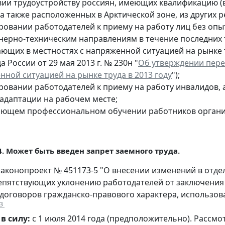
вии трудоустройству россиян, имеющих квалификацию 
 а также расположенных в Арктической зоне, из других р
ровании работодателей к приему на работу лиц без о
нерно-техническим направлениям в течение последних т
щих в местностях с напряженной ситуацией на рынке тр
 России от 29 мая 2013 г. № 230н "
Об утверждении пере
нной ситуацией на рынке труда в 2013 году
");
ровании работодателей к приему на работу инвалидов, 
 адаптации на рабочем месте;
ющем профессиональном обучении работников организ
. Может быть введен запрет заемного труда.
аконопроект № 451173-5 "О внесении изменений в отд
репятствующих уклонению работодателей от заключения
договоров гражданско-правового характера, использов
3
в силу:
с 1 июля 2014 года (предположительно). Рассм