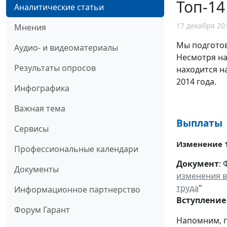
Топ-14
Аналитические статьи
17 декабря 20
Мнения
Мы подготов
Аудио- и видеоматериалы
Несмотря на
Результаты опросов
находится на
2014 года.
Инфографика
Важная тема
Выплаты
Сервисы
Изменение 
Профессиональные календари
Документ
:
Документы
изменения в
труда
"
Информационное партнерство
Вступление
Форум Гарант
Напомним, п