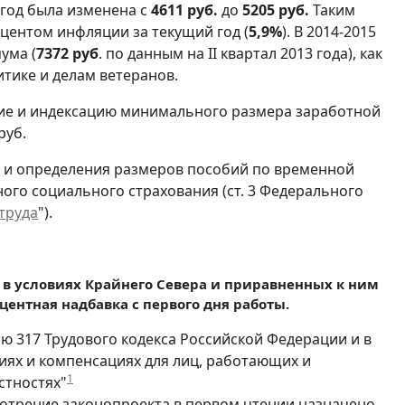
 год была изменена с
4611 руб.
до
5205 руб.
Таким
оцентом инфляции за текущий год (
5,9%
). В 2014-2015
ума (
7372 руб
. по данным на II квартал 2013 года), как
тике и делам ветеранов.
ие и индексацию минимального размера заработной
руб.
а и определения размеров пособий по временной
ого социального страхования (ст. 3 Федерального
труда
").
й в условиях Крайнего Севера и приравненных к ним
центная надбавка с первого дня работы.
ью 317 Трудового кодекса Российской Федерации и в
иях и компенсациях для лиц, работающих и
1
стностях"
смотрение законопроекта в первом чтении назначено