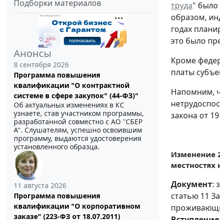
Подборки материалов
труда
" было
образом, ин
годах плани
это было пр
Анонсы
Кроме феде
8 сентября 2026
платы субъе
Программа повышения
квалификации "О контрактной
Напомним, ч
системе в сфере закупок" (44-ФЗ)"
нетрудоспос
Об актуальных изменениях в КС
узнаете, став участником программы,
закона от 19
разработанной совместно с АО ''СБЕР
А". Слушателям, успешно освоившим
программу, выдаются удостоверения
установленного образца.
Изменение 
местностях 
Документ
:
11 августа 2026
статью 11 З
Программа повышения
квалификации "О корпоративном
проживающих
заказе" (223-ФЗ от 18.07.2011)
Вступление