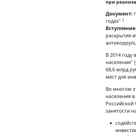
при реализа
Документ:
п
2
годах"
Вступление 
раскрытия и
антикоррупц
В 2014 году
населения" (
68,6 млрд р
мест для ин
Во многом э
населения в
Российской 
занятости н
содейст
инвести