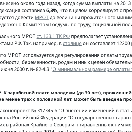
 внесено около года назад, когда сумма выплаты на 2013
дексация составила
6,3%
, что в целом коррелирует с пр
руется довести
МРОТ
до величины прожиточного миним
едложено Комитетом Госдумы по труду, социальной поли
рального МРОТ
ст. 133.1 ТК РФ
предполагает установлен
ктами РФ. Так, например, в
столице
он составляет 12200 
то МРОТ используется для регулирования оплаты труд
обности, беременности, родам и иных целей обязательн
 июня 2000 г. № 82-ФЗ "
О минимальном размере оплаты 
2.
К заработной плате молодежи (до 30 лет), проживше
не менее трех с половиной лет, может быть введена про
 законопроект № 317345-6 "О внесении изменений в стат
акона Российской Федерации "О государственных гарант
 в районах Крайнего Севера и приравненных к ним ме
 в силу
: с 1 января 2014 года (предположительно). Рас