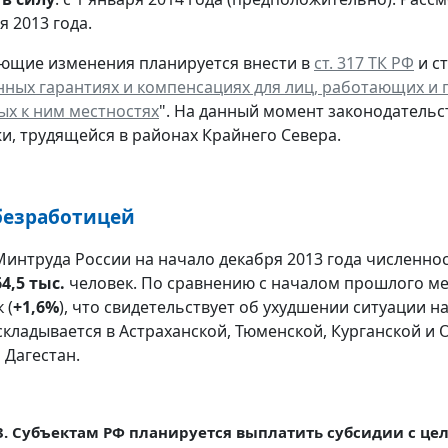
я 2013 года.
ющие изменения планируется внести в
ст. 317 ТК РФ
и ст
нных гарантиях и компенсациях для лиц, работающих и
х к ним местностях
". На данный момент законодатель
и, трудящейся в районах Крайнего Севера.
 безработицей
интруда России на начало декабря 2013 года численн
64,5 тыс.
человек. По сравнению с началом прошлого ме
 (
+1,6%
), что свидетельствует об ухудшении ситуации 
складывается в Астраханской, Тюменской, Курганской и 
 Дагестан.
. Субъектам РФ планируется выплатить субсидии с це