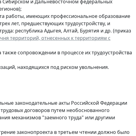
(в Сибирском и Дальневосточном федеральных
егионов);
пыта работы, имеющих профессиональное образование
рех лет, предшествующих трудоустройству, и
уда: республика Адыгея, Алтай, Бурятия и др. (приказ
чня территорий, отнесенных к территориям с
а также сопровождении в процессе их трудоустройства
аций, находящихся под риском увольнения.
ельные законодательные акты Российской Федерации
 трудовых договоров путем необоснованного
ания механизмов "заемного труда" или другими
отрение законопроекта в третьем чтении должно было