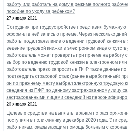
работу или работать на дому в режиме полного рабочег
пособие по уходу за ребенком?
27 января 2021
Сотрудник при трудоустройстве представил бумажную тр
оформил в ней запись о приеме. Через несколько дней 
работы подал заявление о ведении трудовой книжки в э
ведение трудовой книжки в электронном виде отсутствуе
работодатель может проверить при приеме на работу со
выбор по ведению трудовой книжки в электронном или б
работодатель право запросить в ПФР такие данные по с
подтвердить страховой стаж (ранее выработанный) при 
он по прежнему месту выбрал электронную трудовую кн
сведения из ПФР по данному застрахованному лицу сам
застрахованными лицами сведений из персонифициро
26 января 2021
Целевые средства на выплаты врачам по распоряжению 
поступили в поликлинику в декабре 2020 года. Эти сре
работникам, оказывающим помощь больным с коронавиру