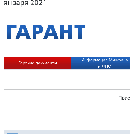
января 2021
Информация Минфина
Горячие документы
и ФНС
Присое