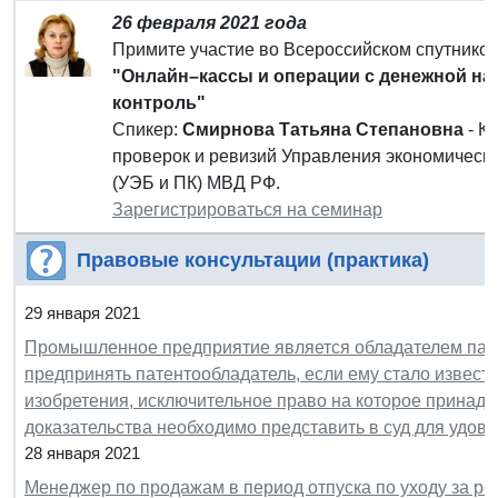
26 февраля 2021 года
Примите участие во Всероссийском спутнико
"Онлайн–кассы и операции с денежной нал
контроль"
Спикер:
Смирнова Татьяна Степановна
- К
проверок и ревизий Управления экономическо
(УЭБ и ПК) МВД РФ.
Зарегистрироваться на семинар
Правовые консультации (практика)
29 января 2021
Промышленное предприятие является обладателем патен
предпринять патентообладатель, если ему стало извест
изобретения, исключительное право на которое принад
доказательства необходимо представить в суд для удов
28 января 2021
Менеджер по продажам в период отпуска по уходу за р