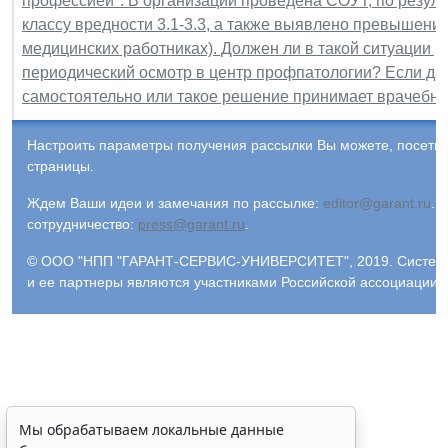
профессией". В организации проведена СОУТ, по резуль
классу вредности 3.1-3.3, а также выявлено превышение
медицинских работниках). Должен ли в такой ситуации 
периодический осмотр в центр профпатологии? Если да
самостоятельно или такое решение принимает врачебн
Настроить параметры получения рассылки Вы можете, посети
страницы.
Ждем Ваши идеи и замечания по рассылке:
editor@garant.ru
.
Р
сотрудничество:
press@garant.ru
.
© ООО "НПП "ГАРАНТ-СЕРВИС-УНИВЕРСИТЕТ", 2019. Система Г
и ее партнеры являются участниками Российской ассоциации
Мы обрабатываем локальные данные