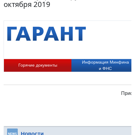
октября 2019
Информация Минфина
Горячие документы
и ФНС
Присо
Новости