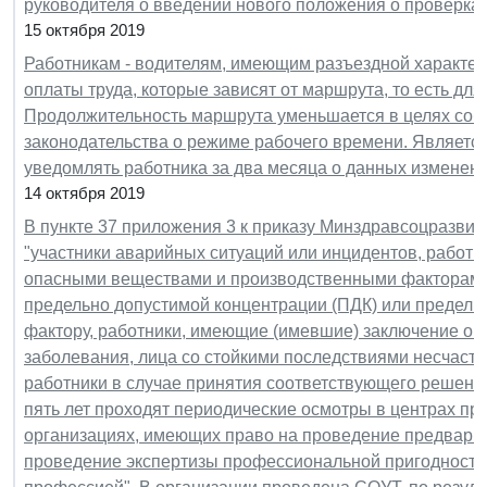
руководителя о введении нового положения о проверках
15 октября 2019
Работникам - водителям, имеющим разъездной характер
оплаты труда, которые зависят от маршрута, то есть дл
Продолжительность маршрута уменьшается в целях соб
законодательства о режиме рабочего времени. Являетс
уведомлять работника за два месяца о данных изменен
14 октября 2019
В пункте 37 приложения 3 к приказу Минздравсоцразвити
"участники аварийных ситуаций или инцидентов, работни
опасными веществами и производственными факторам
предельно допустимой концентрации (ПДК) или предель
фактору, работники, имеющие (имевшие) заключение о 
заболевания, лица со стойкими последствиями несчастн
работники в случае принятия соответствующего решения
пять лет проходят периодические осмотры в центрах пр
организациях, имеющих право на проведение предварит
проведение экспертизы профессиональной пригодности 