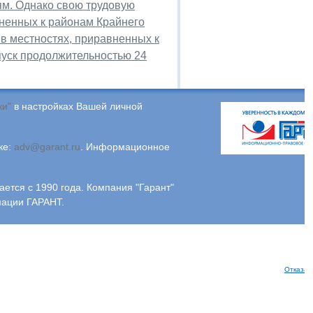
ям. Однако свою трудовую
вненных к районам Крайнего
в местностях, приравненных к
пуск продолжительностью 24
ки"
в настройках Вашей личной
ке:
adv@garant.ru
.
Информационное
ся с 1990 года. Компания "Гарант"
мации ГАРАНТ.
Отказат