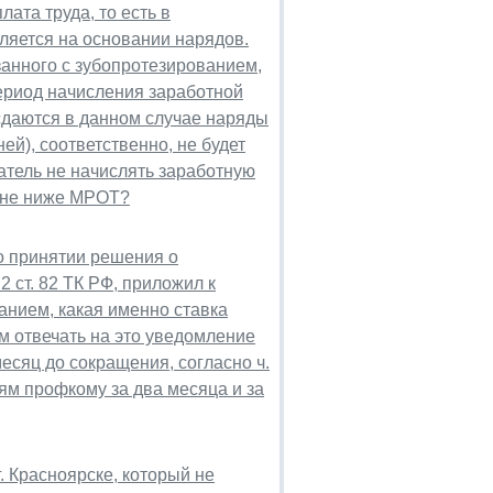
ата труда, то есть в
ляется на основании нарядов.
анного с зубопротезированием,
 период начисления заработной
 сдаются в данном случае наряды
ней), соответственно, не будет
атель не начислять заработную
ы не ниже МРОТ?
о принятии решения о
2 ст. 82 ТК РФ, приложил к
анием, какая именно ставка
м отвечать на это уведомление
есяц до сокращения, согласно ч.
ям профкому за два месяца и за
. Красноярске, который не