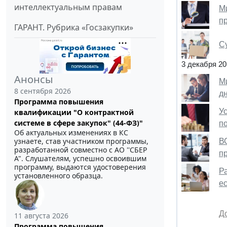
интеллектуальным правам
М
п
ГАРАНТ. Рубрика «Госзакупки»
С
3 декабря 20
Анонсы
М
8 сентября 2026
д
Программа повышения
У
квалификации "О контрактной
системе в сфере закупок" (44-ФЗ)"
п
Об актуальных изменениях в КС
узнаете, став участником программы,
В
разработанной совместно с АО ''СБЕР
п
А". Слушателям, успешно освоившим
программу, выдаются удостоверения
Р
установленного образца.
ес
Д
11 августа 2026
Программа повышения