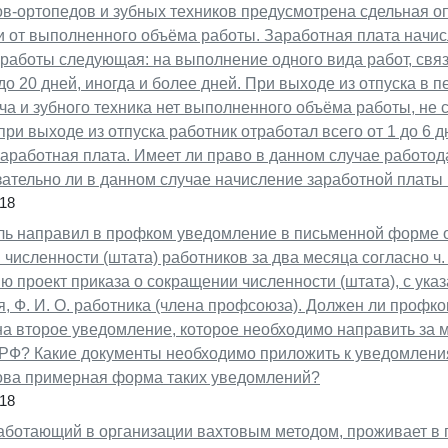
в-ортопедов и зубных техников предусмотрена сдельная опл
и от выполненного объёма работы. Заработная плата начис
работы следующая: на выполнение одного вида работ, связ
 до 20 дней, иногда и более дней. При выходе из отпуска в
ча и зубного техника нет выполненного объёма работы, не
при выходе из отпуска работник отработал всего от 1 до 6 д
аработная плата. Имеет ли право в данном случае работод
зательно ли в данном случае начисление заработной плат
18
ль направил в профком уведомление в письменной форме 
численности (штата) работников за два месяца согласно ч. 
 проект приказа о сокращении численности (штата), с указ
, Ф. И. О. работника (члена профсоюза). Должен ли профко
на второе уведомление, которое необходимо направить за м
К РФ? Какие документы необходимо приложить к уведомлени
ова примерная форма таких уведомлений?
18
аботающий в организации вахтовым методом, проживает в г