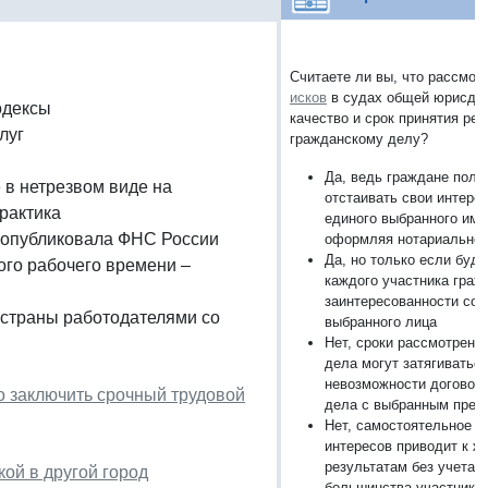
Считаете ли вы, что рассмо
исков
в судах общей юрисдик
одексы
качество и срок принятия ре
луг
гражданскому делу?
Да, ведь граждане полу
 в нетрезвом виде на
отстаивать свои интере
рактика
единого выбранного ими
, опубликовала ФНС России
оформляя нотариальной
Да, но только если буд
ого рабочего времени –
каждого участника граж
заинтересованности со 
 страны работодателями со
выбранного лица
Нет, сроки рассмотрени
дела могут затягиваться
невозможности договор
о заключить срочный трудовой
дела с выбранным пред
Нет, самостоятельное о
интересов приводит к 
результатам без учета 
кой в другой город
большинства участнико