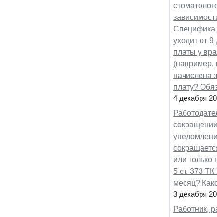
стоматолого
зависимост
Специфика 
уходит от 9
платы у вра
(например, 
начислена з
плату? Обя
4 декабря 20
Работодате
сокращении 
уведомлению
сокращается
или только 
5 ст. 373 Т
месяц? Как
3 декабря 20
Работник, р