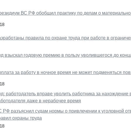
резидиум ВС РФ обобщил практику по делам о материально
18
азработаны правила по охране труда при работе в огранич
уд взыскал годовую премию в пользу уволившегося до конц
оплата за работу в ночное время не может подменяться п
18
уд: работодатель вправе уволить работника за нахождение 
аботодателя даже в нерабочее время
С РФ разъяснил судам нормы о привлечении к уголовной от
равил охраны труда
18