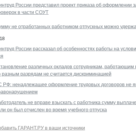
интруд России представил проект приказа об оформлении з
роверок в части СОУТ
умму не отработанных работником отпускных можно удержа
18
интруд России рассказал об особенностях работы на услов
ня
становление различных окладов сотрудникам, работающим п
о разным разрядам не считается дискриминацией
С РФ: ненадлежащее оформление трудовых договоров не 
равонарушением
аботодатель не вправе взыскать с работника сумму выплаче
ли он был отчислен во время учебного отпуска
обавить ГАРАНТ.РУ в ваши источники