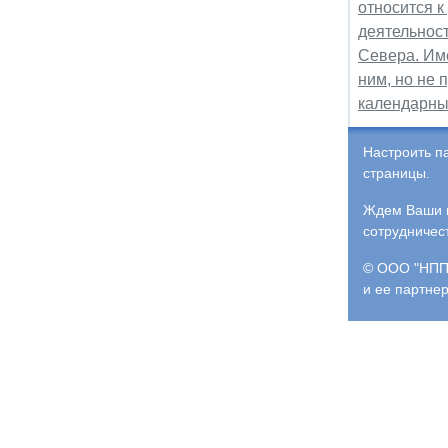
относится 
деятельнос
Севера. Име
ним, но не
календарны
Настроить п
страницы.
Ждем Ваши и
сотрудничес
© ООО "НПП 
и ее партне