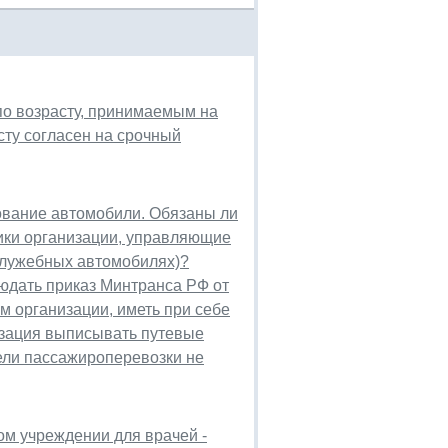
по возрасту, принимаемым на
сту согласен на срочный
вание автомобили. Обязаны ли
ики организации, управляющие
служебных автомобилях)?
юдать приказ Минтранса РФ от
м организации, иметь при себе
изация выписывать путевые
тели пассажироперевозки не
ом учреждении для врачей -