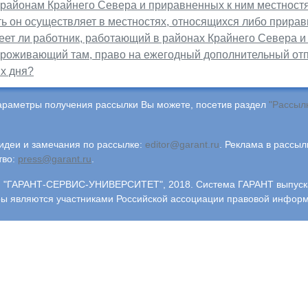
к районам Крайнего Севера и приравненных к ним местност
ть он осуществляет в местностях, относящихся либо прира
ет ли работник, работающий в районах Крайнего Севера и 
 проживающий там, право на ежегодный дополнительный от
х дня?
араметры получения рассылки Вы можете, посетив раздел
"Рассыл
деи и замечания по рассылке:
editor@garant.ru
.
Реклама в рассыл
тво:
press@garant.ru
.
"ГАРАНТ-СЕРВИС-УНИВЕРСИТЕТ", 2018. Система ГАРАНТ выпускает
ры являются участниками Российской ассоциации правовой инфор