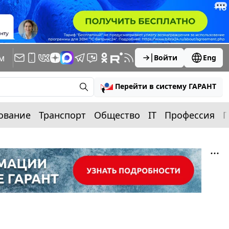
м
Войти
Eng
Перейти в систему ГАРАНТ
ование
Транспорт
Общество
IT
Профессия
П