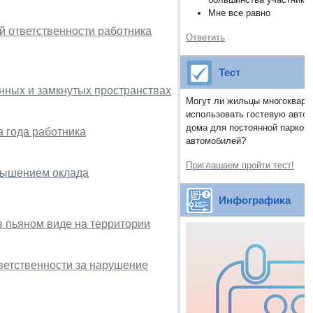
Мне все равно
й ответственности работника
Ответить
Тест
енных и замкнутых пространствах
Могут ли жильцы многокварт
использовать гостевую автос
дома для постоянной парковк
а года работника
автомобилей?
Приглашаем пройти тест!
овышением оклада
Инфографика
в пьяном виде на территории
ветственности за нарушение