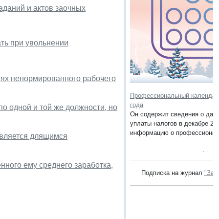
аданий и актов заочных
ть при увольнении
иях ненормированного рабочего
Профессиональный календарь
года
о одной и той же должности, но
Он содержит сведения о дата
уплаты налогов в декабре 201
информацию о профессионал
является длящимся
нного ему среднего заработка,
Подписка на журнал
"Зак