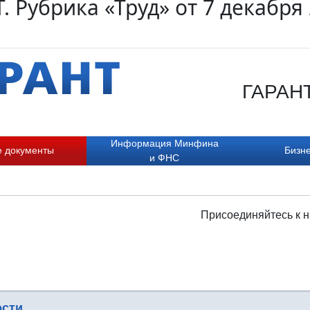
. Рубрика «Труд» от 7 декабря
ГАРАНТ.
Информация Минфина
е документы
Бизне
и ФНС
Присоединяйтесь к н
ости