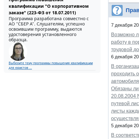
квалификации "О корпоративном
Прав
заказе" (223-ФЗ от 18.07.2011)
Программа разработана совместно с
АО ''СБЕР А". Слушателям, успешно
7 декабря 20
освоившим программу, выдаются
удостоверения установленного
Возможно л
образца.
работу в по
трудовой до
6 декабря 20
Выберите тему программы повышения квалификации
В организа
для юристов ...
проходить 
автомобиля
Обязаны ли
20.08.2004 
путевой ли
листы кажды
осуществля
5 декабря 20
В соответст