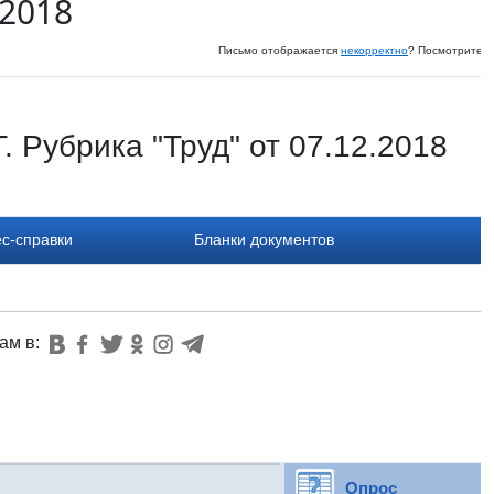
 2018
Письмо отображается
некорректно
? Посмотрите и
 Рубрика "Труд" от 07.12.2018
с-справки
Бланки документов
ам в:
Опрос