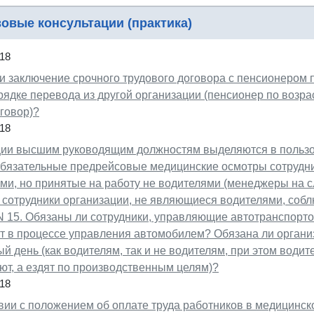
овые консультации (практика)
18
и заключение срочного трудового договора с пенсионером 
рядке перевода из другой организации (пенсионер по возра
говор)?
18
ции высшим руководящим должностям выделяются в пользо
обязательные предрейсовые медицинские осмотры сотрудн
ми, но принятые на работу не водителями (менеджеры на 
 сотрудники организации, не являющиеся водителями, собл
N 15. Обязаны ли сотрудники, управляющие автотранспорто
ст в процессе управления автомобилем? Обязана ли орган
й день (как водителям, так и не водителям, при этом води
ют, а ездят по производственным целям)?
18
вии с положением об оплате труда работников в медицинск