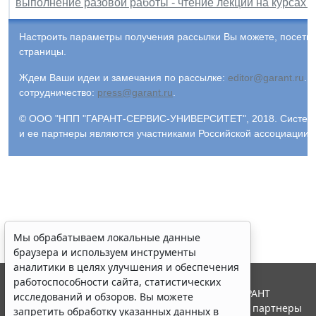
выполнение разовой работы - чтение лекций на курсах 
Настроить параметры получения рассылки Вы можете, посети
страницы.
Ждем Ваши идеи и замечания по рассылке:
editor@garant.ru
.
Р
сотрудничество:
press@garant.ru
.
© ООО "НПП "ГАРАНТ-СЕРВИС-УНИВЕРСИТЕТ", 2018. Система Г
и ее партнеры являются участниками Российской ассоциации
Мы обрабатываем локальные данные
браузера и используем инструменты
аналитики в целях улучшения и обеспечения
работоспособности сайта, статистических
© ООО "НПП "ГАРАНТ-СЕРВИС", 2026. Система ГАРАНТ
исследований и обзоров. Вы можете
выпускается с 1990 года. Компания "Гарант" и ее партнеры
запретить обработку указанных данных в