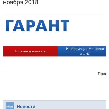
ноября 2018
Информация Минфина
Горячие документы
и ФНС
Присо
Новости