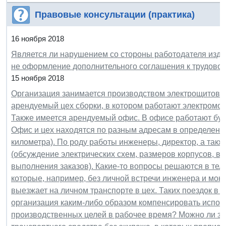
Правовые консультации (практика)
16 ноября 2018
Является ли нарушением со стороны работодателя издан
не оформление дополнительного соглашения к трудово
15 ноября 2018
Организация занимается производством электрощитовог
арендуемый цех сборки, в котором работают электромонт
Также имеется арендуемый офис. В офисе работают бух
Офис и цех находятся по разным адресам в определенно
километра). По роду работы инженеры, директор, а такж
(обсуждение электрических схем, размеров корпусов, в
выполнения заказов). Какие-то вопросы решаются в те
которые, например, без личной встречи инженера и монт
выезжает на личном транспорте в цех. Таких поездок в 
организация каким-либо образом компенсировать испол
производственных целей в рабочее время? Можно ли за