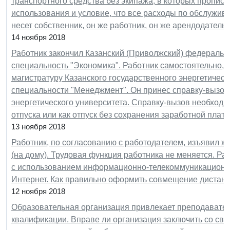
транспортного средства без экипажа, в которых пропис
использования и условие, что все расходы по обслужив
несет собственник, он же работник, он же арендодатель
14 ноября 2018
Работник закончил Казанский (Приволжский) федеральн
специальность "Экономика". Работник самостоятельно, 
магистратуру Казанского государственного энергетическ
специальности "Менеджмент". Он принес справку-вызов 
энергетического университета. Справку-вызов необход
отпуска или как отпуск без сохранения заработной плат
13 ноября 2018
Работник, по согласованию с работодателем, изъявил ж
(на дому). Трудовая функция работника не меняется. Ра
с использованием информационно-телекоммуникационные
Интернет. Как правильно оформить совмещение дистан
12 ноября 2018
Образовательная организация привлекает преподавате
квалификации. Вправе ли организация заключить со св