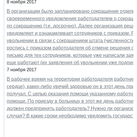
8 ноября 2017
В организации было запланировано сокращение отделен
своевременного уведомления работодателем о сокраще
по сокращению (т.е. досрочно). Далее организация реш
уведомляет и ознакамливает сотрудников с приказом. Р
увольнении в связи с сокращением штата (численности)
роспись с приказом работодателя об отмене решения о 
письмо для тех сотрудников, которые уже написали зая
еще работают (их заявления об увольнении уже подпис
7 ноября 2017
В рабочее время на территории работодателя работник
сердце), каких-либо увечий здоровью он в этот день пр
получал. С целью оказания помощи указанному работни
помощи. По приезду в больницу в этот же день работник
должен предпринять работодатель? Нужно ли организов
случая? В какие сроки необходимо уведомить государс