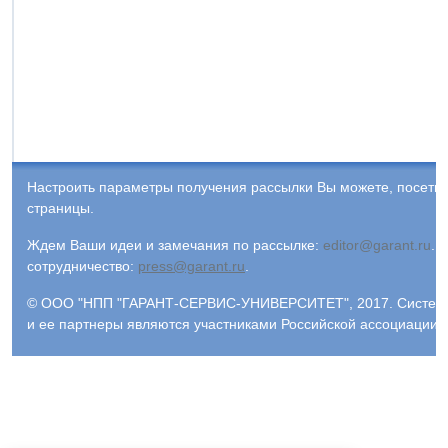
Настроить параметры получения рассылки Вы можете, посети
страницы.
Ждем Ваши идеи и замечания по рассылке:
editor@garant.ru
.
Р
сотрудничество:
press@garant.ru
.
© ООО "НПП "ГАРАНТ-СЕРВИС-УНИВЕРСИТЕТ", 2017. Система Г
и ее партнеры являются участниками Российской ассоциации