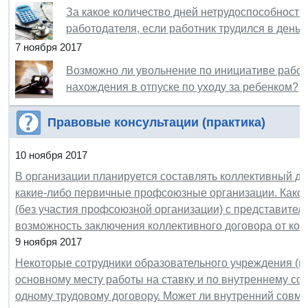
За какое количество дней нетрудоспособности
работодателя, если работник трудился в день
7 ноября 2017
Возможно ли увольнение по инициативе работо
нахождения в отпуске по уходу за ребенком?
Правовые консультации (практика)
10 ноября 2017
В организации планируется составлять коллективный до
какие-либо первичные профсоюзные организации. Каков
(без участия профсоюзной организации) с представител
возможность заключения коллективного договора от кол
9 ноября 2017
Некоторые сотрудники образовательного учреждения (не
основному месту работы на ставку и по внутреннему сов
одному трудовому договору. Может ли внутренний совмес