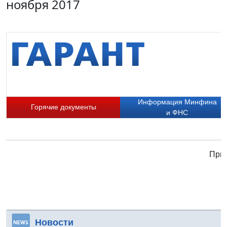
ноября 2017
Информация Минфина
Горячие документы
и ФНС
Прис
Новости