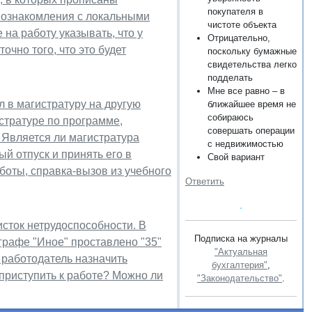
покупателя в
 ознакомления с локальными
чистоте объекта
на работу указывать, что у
Отрицательно,
чно того, что это будет
поскольку бумажные
свидетельства легко
подделать
Мне все равно – в
л в магистратуру на другую
ближайшее время не
собираюсь
стратуре по программе,
совершать операции
 Является ли магистратура
с недвижимостью
й отпуск и принять его в
Свой вариант
боты, справка-вызов из учебного
Ответить
сток нетрудоспособности. В
Подписка на журналы
 графе "Иное" проставлено "35"
"Актуальная
 работодатель назначить
бухгалтерия"
,
 приступить к работе? Можно ли
"Законодательство"
.