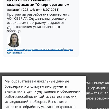
квалификации "О корпоративном
заказе" (223-ФЗ от 18.07.2011)
Программа разработана совместно с
АО ''СБЕР А". Слушателям, успешно
освоившим программу, выдаются
удостоверения установленного
образца.
Выберите тему программы повышения квалификации
для юристов ...
Мы обрабатываем локальные данные
© ООО "НПП "ГАРАНТ-СЕРВИС", 2026. Система ГАРАНТ выпускае
браузера и используем инструменты
участниками Российской ассоциации правовой информации Г
аналитики в целях улучшения и обеспечения
Все права на материалы сайта ГАРАНТ.РУ принадлежат ООО "
работоспособности сайта, статистических
Полное или частичное воспроизведение материалов возможн
исследований и обзоров. Вы можете
Правила использования портала.
запретить обработку указанных данных в
Портал ГАРАНТ.РУ зарегистрирован в качестве сетевого изда