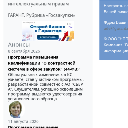
интеллектуальным правам
Настроить п
Вашей лично
ГАРАНТ. Рубрика «Госзакупки»
Ждем Ваши и
adv@garant.
© ООО "НПП 
Анонсы
Компания "Г
8 сентября 2026
информации
Программа повышения
квалификации "О контрактной
системе в сфере закупок" (44-ФЗ)"
Об актуальных изменениях в КС
узнаете, став участником программы,
разработанной совместно с АО ''СБЕР
А". Слушателям, успешно освоившим
программу, выдаются удостоверения
установленного образца.
11 августа 2026
Программа повышения