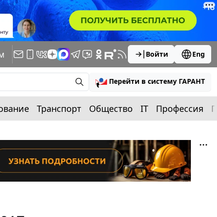
м
Войти
Eng
Перейти в систему ГАРАНТ
ование
Транспорт
Общество
IT
Профессия
П