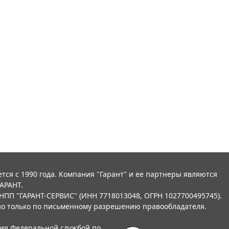
тся с 1990 года. Компания "Гарант" и ее партнеры являются
АРАНТ.
НПП "ГАРАНТ-СЕРВИС" (ИНН 7718013048, ОГРН 1027700495745).
о только по письменному разрешению правообладателя.
ния Федеральной службой по