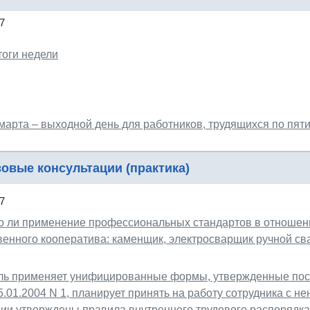
7
тоги недели
 марта – выходной день для работников, трудящихся по пят
овые консультации (практика)
7
о ли применение профессиональных стандартов в отношен
енного кооператива: каменщик, электросварщик ручной сва
ль применяет унифицированные формы, утвержденные пос
5.01.2004 N 1, планирует принять на работу сотрудника с
ции утверждены правила внутреннего трудового распорядка