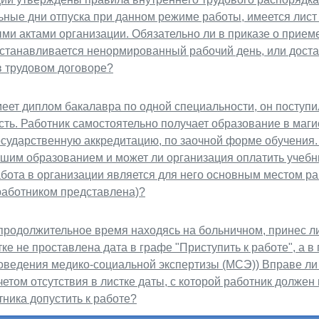
ьные дни отпуска при данном режиме работы, имеется лист
и актами организации. Обязательно ли в приказе о приеме 
станавливается ненормированный рабочий день, или достато
в трудовом договоре?
еет диплом бакалавра по одной специальности, он поступи
ть. Работник самостоятельно получает образование в маги
сударственную аккредитацию, по заочной форме обучения.
им образованием и может ли организация оплатить учебны
бота в организации является для него основным местом ра
работником представлена)?
продолжительное время находясь на больничном, принес ли
ке не проставлена дата в графе "Приступить к работе", а в
роведения медико-социальной экспертизы (МСЭ)) Вправе ли
четом отсутствия в листке даты, с которой работник должен
тника допустить к работе?