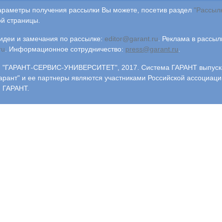
араметры получения рассылки Вы можете, посетив раздел
"Рассыл
й страницы.
деи и замечания по рассылке:
editor@garant.ru
.
Реклама в рассыл
ru
.
Информационное сотрудничество:
press@garant.ru
.
"ГАРАНТ-СЕРВИС-УНИВЕРСИТЕТ", 2017. Система ГАРАНТ выпускае
арант" и ее партнеры являются участниками Российской ассоциаци
 ГАРАНТ.