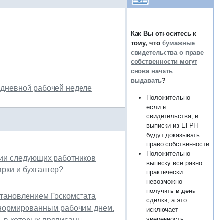
Как Вы относитесь к
тому, что
бумажные
свидетельства о праве
собственности могут
снова начать
выдавать
?
идневной рабочей неделе
Положительно –
если и
свидетельства, и
выписки из ЕГРН
будут доказывать
право собственности
Положительно –
ии следующих работников
выписку все равно
рки и бухгалтер?
практически
невозможно
получить в день
тановлением Госкомстата
сделки, а это
 ненормированным рабочим днем.
исключает
уверенность
, в которых прописаны