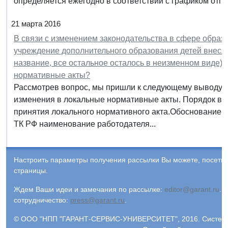
определяется ежегодно в соответствии с графиком отпус
21 марта 2016
В связи с изменением законодательства в сфере образ
учреждение дополнительного образования детей внесло
название, все остальное осталось в неизменном виде).
нормативные акты?
Рассмотрев вопрос, мы пришли к следующему выводу: Р
изменения в локальные нормативные акты. Порядок вн
принятия локального нормативного акта.Обоснование вы
ТК РФ наименование работодателя...
Настроить параметры получения рассылки Вы можете, посети
страницы.
Ждем Ваши идеи и замечания по рассылке:
editor@garant.ru
.
Р
сотрудничество:
press@garant.ru
.
© ООО "НПП "ГАРАНТ-СЕРВИС-УНИВЕРСИТЕТ", 2016. Система Г