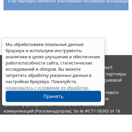
и ее партнеры являются участниками Российской ассоциации
Мы обрабатываем локальные данные
браузера и используем инструменты
аналитики в целях улучшения и обеспечения
работоспособности сайта, статистических
© ООО "НПП "ГАРАНТ-СЕРВИС", 2026. Система ГАРАНТ
исследований и обзоров. Вы можете
выпускается с 1990 года. Компания "Гарант" и ее партнеры
запретить обработку указанных данных в
являются участниками Российской ассоциации правовой
настройках браузера. Пожалуйста,
информации ГАРАНТ.
ознакомьтесь с условиями их обработки
.
Портал ГАРАНТ.РУ зарегистрирован в качестве сетевого
Принять
издания Федеральной службой по надзору в сфере
связи,информационных технологий и массовых
коммуникаций (Роскомнадзором), Эл № ФС77-58365 от 18
июня 2014 года.
16+