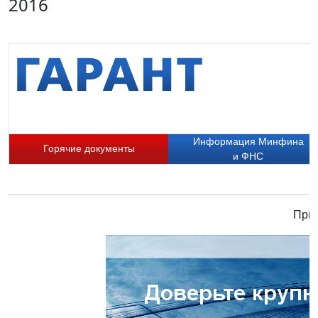
2016
Информация Минфина
Горячие документы
и ФНС
Прис