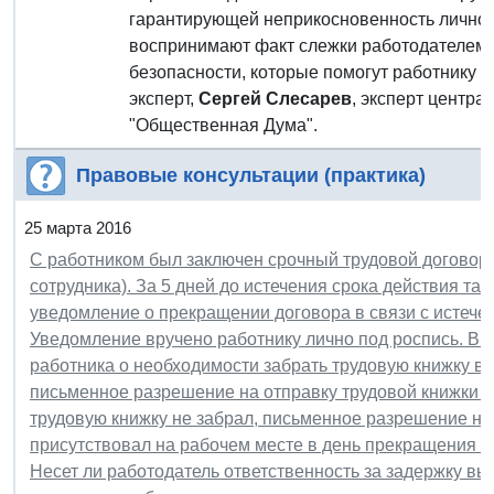
гарантирующей неприкосновенность личной 
воспринимают факт слежки работодателем з
безопасности, которые помогут работнику 
эксперт,
Сергей Слесарев
, эксперт центра
"Общественная Дума".
Правовые консультации (практика)
25 марта 2016
С работником был заключен срочный трудовой договор 
сотрудника). За 5 дней до истечения срока действия та
уведомление о прекращении договора в связи с истечени
Уведомление вручено работнику лично под роспись. В 
работника о необходимости забрать трудовую книжку в
письменное разрешение на отправку трудовой книжки п
трудовую книжку не забрал, письменное разрешение на 
присутствовал на рабочем месте в день прекращения тр
Несет ли работодатель ответственность за задержку выд