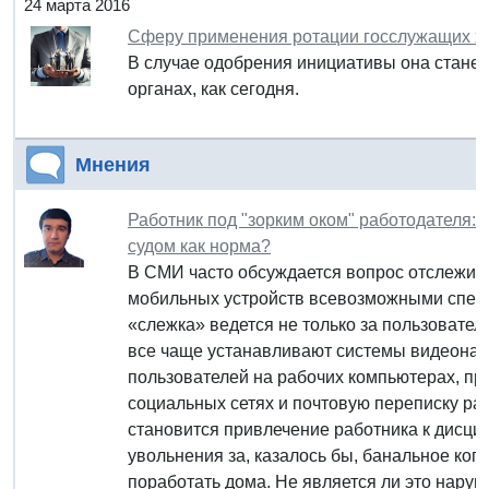
24 марта 2016
Сферу применения ротации госслужащих х
В случае одобрения инициативы она станет
органах, как сегодня.
Мнения
Работник под "зорким оком" работодателя: 
судом как норма?
В СМИ часто обсуждается вопрос отслежив
мобильных устройств всевозможными спецс
«слежка» ведется не только за пользовате
все чаще устанавливают системы видеонаб
пользователей на рабочих компьютерах, пр
социальных сетях и почтовую переписку раб
становится привлечение работника к дисци
увольнения за, казалось бы, банальное ко
поработать дома. Не является ли это наруш