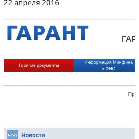
22 апреля 2016
ГАР
Информация Минфина
Горячие документы
и ФНС
Прис
Новости