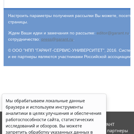
Настроить параметры получения рассылки Вы можете, посети
страницы.
Ждем Ваши идеи и замечания по рассылке:
editor@garant.ru
.
Р
сотрудничество:
press@garant.ru
.
© ООО "НПП "ГАРАНТ-СЕРВИС-УНИВЕРСИТЕТ", 2016. Система Г
и ее партнеры являются участниками Российской ассоциации
Мы обрабатываем локальные данные
браузера и используем инструменты
аналитики в целях улучшения и обеспечения
работоспособности сайта, статистических
© ООО "НПП "ГАРАНТ-СЕРВИС", 2026. Система ГАРАНТ
исследований и обзоров. Вы можете
выпускается с 1990 года. Компания "Гарант" и ее партнеры
запретить обработку указанных данных в